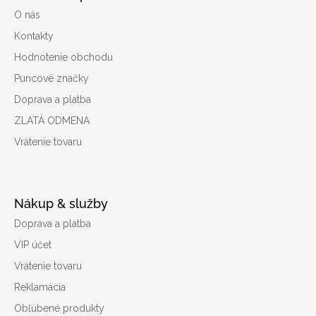
č
O nás
a
m
Kontakty
e
Hodnotenie obchodu
Puncové značky
RAISA
ZLATÉ
Doprava a platba
HLADKÉ
NÁUŠNICE
ZLATÁ ODMENA
KOLIESKA
Vrátenie tovaru
ŽLTÉ
ZLATO
€205,63
Nákup & služby
Doprava a platba
VIP účet
Vrátenie tovaru
Reklamácia
Obľúbené produkty