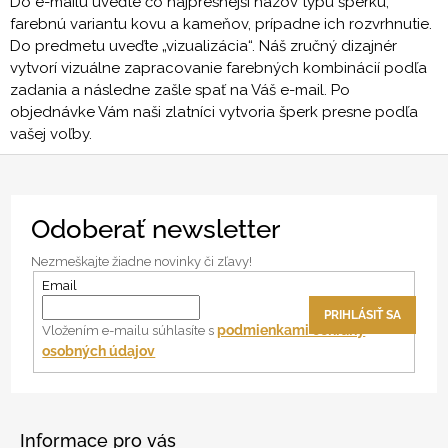
Do e-mailu uveďte čo najpresnejší názov typu šperku,
á
farebnú variantu kovu a kameňov, prípadne ich rozvrhnutie.
Do predmetu uveďte „vizualizácia“. Náš zručný dizajnér
j
vytvorí vizuálne zapracovanie farebných kombinácií podľa
s
zadania a následne zašle spať na Váš e-mail. Po
ť
objednávke Vám naši zlatníci vytvoria šperk presne podľa
?
vašej voľby.
Z
Odoberať newsletter
á
HĽADAŤ
p
Nezmeškajte žiadne novinky či zľavy!
ä
Email
t
PRIHLÁSIŤ SA
O
i
podmienkami ochrany
Vložením e-mailu súhlasíte s
d
osobných údajov
e
p
o
r
ú
Informace pro vás