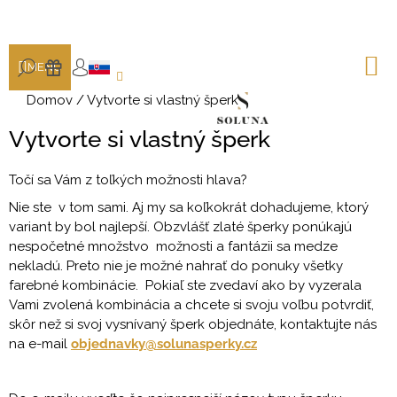
K
Prejsť
na
o
SPÄŤ
SPÄŤ
obsah
š
N
HĽADAŤ
DÁRKY
MENU
K
í
PRIHLÁSENIE
Č
k
Domov
/
Vytvorte si vlastný šperk
o
Vytvorte si vlastný šperk
p
o
Točí sa Vám z toľkých možnosti hlava?
t
Nie ste v tom sami. Aj my sa koľkokrát dohadujeme, ktorý
r
variant by bol najlepší. Obzvlášť zlaté šperky ponúkajú
e
nespočetné množstvo možnosti a fantázii sa medze
b
nekladú. Preto nie je možné nahrať do ponuky všetky
u
farebné kombinácie. Pokiaľ ste zvedaví ako by vyzerala
j
Vami zvolená kombinácia a chcete si svoju voľbu potvrdiť,
e
skôr než si svoj vysnívaný šperk objednáte, kontaktujte nás
na e-mail
objednavky@solunasperky.cz
t
e
n