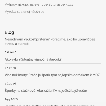
Výhody nákupu na e-shope Solunasperky.cz
Výroba stratenej náušnice
Blog
Nesedí vám veľkosť prsteňa? Poradíme, ako ho upraviť bez
stresu a starostí
8.6.2026
Ako vybrať ideálny vianočný darček?
1.6.2026
Viac než kvety: Prečo je šperk tým najlepším darčekom k MDŽ
1.6.2026
Šperky na stužkovú: Ako zažiariť v najdôležitejší večer
25.5.2026