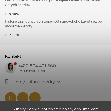
Záruka pravosti: Všetko, čo potrebujete vedieť o puncovaní
zlatých šperkov
22.5.2026
História zásnubných prsteňov: Od starovekého Egypta až po
moderné klenoty
20.5.2026
Kontakt
+420 604 491 560
info@solunasperky.cz
Facebook
Instagram
YouTube
Súbory cookie používame na to, aby sme vám