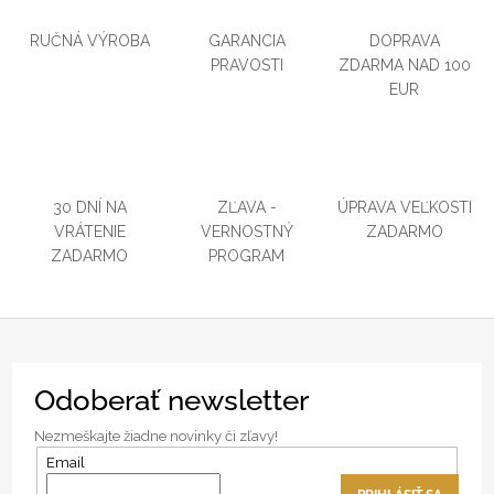
RUČNÁ VÝROBA
GARANCIA
DOPRAVA
PRAVOSTI
ZDARMA NAD 100
EUR
30 DNÍ NA
ZĽAVA -
ÚPRAVA VEĽKOSTI
VRÁTENIE
VERNOSTNÝ
ZADARMO
ZADARMO
PROGRAM
Z
Odoberať newsletter
á
p
Nezmeškajte žiadne novinky či zľavy!
ä
Email
t