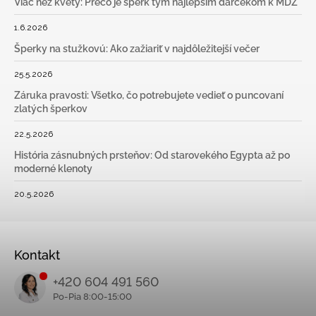
Viac než kvety: Prečo je šperk tým najlepším darčekom k MDŽ
1.6.2026
Šperky na stužkovú: Ako zažiariť v najdôležitejší večer
25.5.2026
Záruka pravosti: Všetko, čo potrebujete vedieť o puncovaní
zlatých šperkov
22.5.2026
História zásnubných prsteňov: Od starovekého Egypta až po
moderné klenoty
20.5.2026
Kontakt
+420 604 491 560