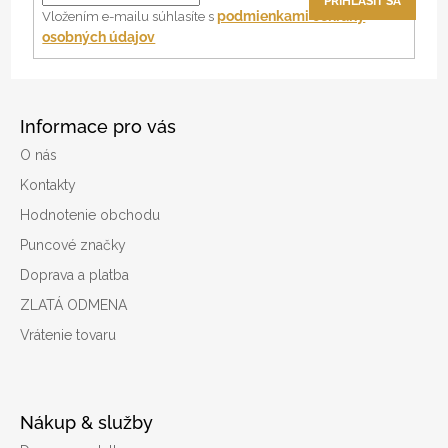
PRIHLÁSIŤ SA
i
podmienkami ochrany
Vložením e-mailu súhlasíte s
osobných údajov
e
Informace pro vás
O nás
Kontakty
Hodnotenie obchodu
Puncové značky
Doprava a platba
ZLATÁ ODMENA
Vrátenie tovaru
Nákup & služby