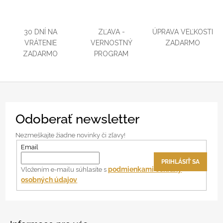
30 DNÍ NA
ZĽAVA -
ÚPRAVA VEĽKOSTI
VRÁTENIE
VERNOSTNÝ
ZADARMO
ZADARMO
PROGRAM
Z
Odoberať newsletter
á
p
Nezmeškajte žiadne novinky či zľavy!
ä
Email
t
PRIHLÁSIŤ SA
i
podmienkami ochrany
Vložením e-mailu súhlasíte s
osobných údajov
e