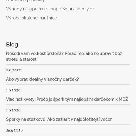
Výhody nákupu na e-shope Solunasperky.cz
Výroba stratenej náušnice
Blog
Nesedí vám veľkosť prsteňa? Poradíme, ako ho upraviť bez
stresu a starostí
8.6.2026
Ako vybrať ideálny vianočný darček?
1.6.2026
Viac než kvety: Prečo je šperk tým najlepším darčekom k MDŽ
1.6.2026
Šperky na stužkovú: Ako zažiariť v najdôležitejší večer
25.5.2026