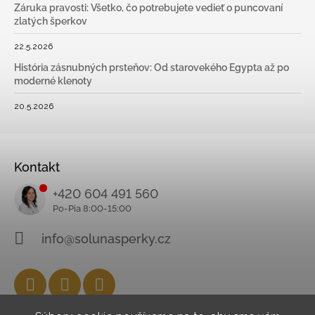
Záruka pravosti: Všetko, čo potrebujete vedieť o puncovaní
zlatých šperkov
22.5.2026
História zásnubných prsteňov: Od starovekého Egypta až po
moderné klenoty
20.5.2026
Kontakt
+420 604 491 560
info@solunasperky.cz
Facebook
Instagram
YouTube