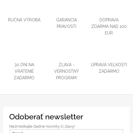
č
a
m
RUČNÁ VÝROBA
GARANCIA
DOPRAVA
e
PRAVOSTI
ZDARMA NAD 100
EUR
ZLATÁ
RETIAZKA
PRE
MALÉ
PRÍVESKY
ŽLTÉ
30 DNÍ NA
ZĽAVA -
ÚPRAVA VEĽKOSTI
ZLATO
VRÁTENIE
VERNOSTNÝ
ZADARMO
€225
ZADARMO
PROGRAM
Z
Odoberať newsletter
á
p
Nezmeškajte žiadne novinky či zľavy!