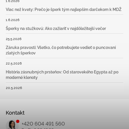
1.6.2026
Viac než kvety: Prečo je šperk tým najlepším darčekom k MDŽ
1.6.2026
Šperky na stužkovú: Ako zažiariť v najdôležitejší večer
25.5.2026
Záruka pravosti: Všetko, čo potrebujete vedieť o puncovaní
zlatých šperkov
22.5.2026
História zásnubných prsteňov: Od starovekého Egypta až po
moderné klenoty
20.5.2026
Kontakt
+420 604 491 560