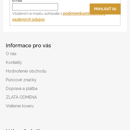
ä
Email
t
PRIHLÁSIŤ SA
i
podmienkami ochrany
Vložením e-mailu súhlasíte s
osobných údajov
e
Informace pro vás
O nás
Kontakty
Hodnotenie obchodu
Puncové značky
Doprava a platba
ZLATÁ ODMENA
Vrátenie tovaru