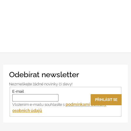
Z
Odebírat newsletter
á
p
Nezmeškejte žádné novinky či slevy!
a
E-mail
t
PŘIHLÁSIT SE
í
podmínkami ochrany
Vložením e-mailu souhlasíte s
osobních údajů