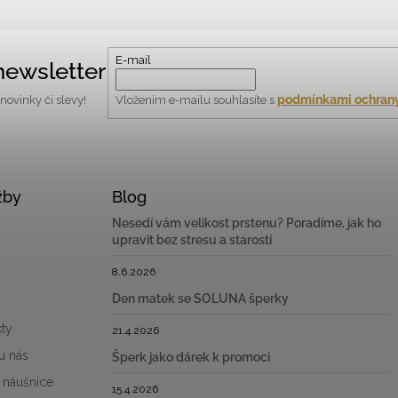
E-mail
newsletter
podmínkami ochrany
ovinky či slevy!
Vložením e-mailu souhlasíte s
žby
Blog
Nesedí vám velikost prstenu? Poradíme, jak ho
upravit bez stresu a starostí
8.6.2026
Den matek se SOLUNA šperky
ty
21.4.2026
u nás
Šperk jako dárek k promoci
 náušnice
15.4.2026