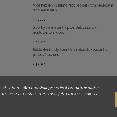
Více než jen květiny: Proč je šperk tím nejlepším
dárkem k MDŽ
3.3.2026
Šperky na maturitní ples: Jak zazářit v
nejdůležitější večer
2.3.2026
Exkluzivní sady šperků na ples: Jak zazářit v
plesové sezóně
2.3.2026
, abychom Vám umožnili pohodlné prohlížení webu
vozu webu neustále zlepšovali jeho funkce, výkon a