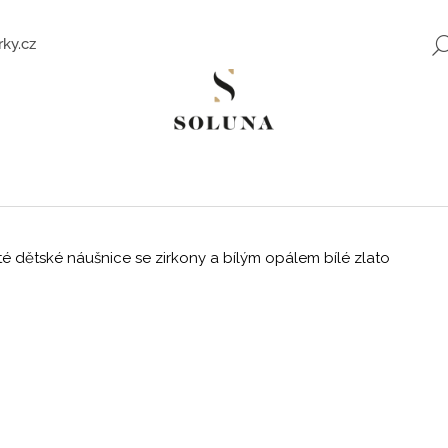
ky.cz
Co potřebujete najít?
HLEDAT
é dětské náušnice se zirkony a bílým opálem bílé zlato
Doporučujeme
ZLATÉ NÁUŠNICE SE ZIRKONY SWEET
ROMANTICKÉ Z