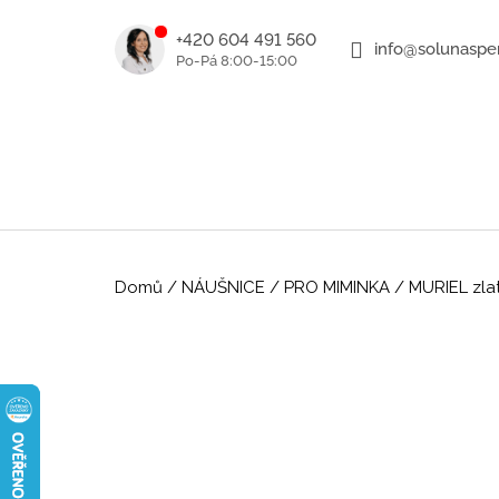
K
Přejít
na
o
+420 604 491 560
info@solunasper
ZPĚT
ZPĚT
obsah
DO
DO
š
OBCHODU
OBCHODU
í
k
Domů
/
NÁUŠNICE
/
PRO MIMINKA
/
MURIEL zlat
ROMANTICKÉ ZLATÉ NÁUŠNICE