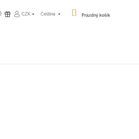
NÁKUPNÍ
HLEDAT
DÁRKY
CZK
Čeština
KOŠÍK
Prázdný košík
PŘIHLÁŠENÍ
Následující
LATÉ NÁUŠNICE