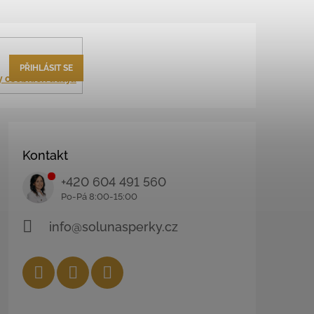
PŘIHLÁSIT SE
 osobních údajů
Kontakt
+420 604 491 560
info@solunasperky.cz
Facebook
Instagram
YouTube