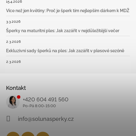
15.4.2026
Více než jen květiny: Proč je šperk tím nejlepším dárkem k MDŽ
3.3.2026
Šperky na maturitní ples: Jak zazářit v nejdůležitější večer
2.3.2026
Exkluzivní sady šperků na ples: Jak zazářit v plesové sezóně
2.3.2026
Kontakt
+420 604 491 560
info@solunasperky.cz