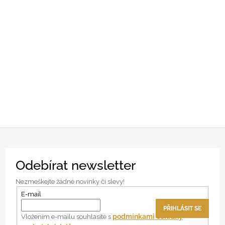
Z
Odebírat newsletter
á
p
Nezmeškejte žádné novinky či slevy!
a
E-mail
t
PŘIHLÁSIT SE
í
podmínkami ochrany
Vložením e-mailu souhlasíte s