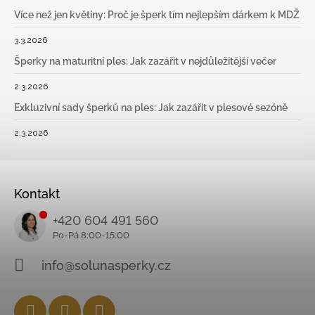
Více než jen květiny: Proč je šperk tím nejlepším dárkem k MDŽ
3.3.2026
Šperky na maturitní ples: Jak zazářit v nejdůležitější večer
2.3.2026
Exkluzivní sady šperků na ples: Jak zazářit v plesové sezóně
2.3.2026
Kontakt
+420 604 491 560
info@solunasperky.cz