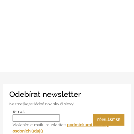
Z
Odebírat newsletter
á
p
Nezmeškejte žádné novinky či slevy!
a
E-mail
t
PŘIHLÁSIT SE
í
podmínkami ochrany
Vložením e-mailu souhlasíte s
osobních údajů