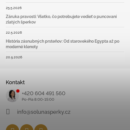
25.5.2026
Záruka pravosti: Všetko, čo potrebujete vedieť o puncovaní
zlatých šperkov
22.5.2026
História zásnubných prsteňov: Od starovekého Egypta až po
moderné klenoty
20.5.2026
Kontakt
+420 604 491 560
info@solunasperky.cz