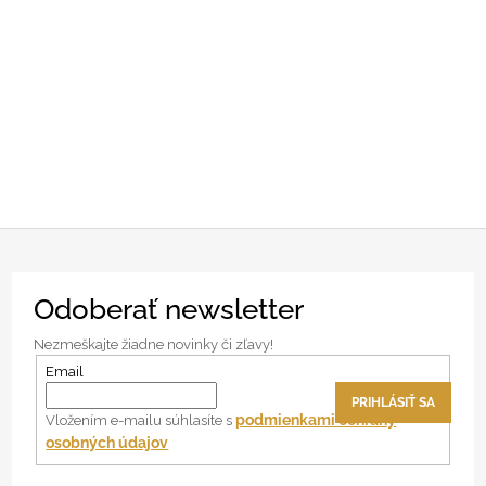
Z
Odoberať newsletter
á
p
Nezmeškajte žiadne novinky či zľavy!
ä
Email
t
PRIHLÁSIŤ SA
i
podmienkami ochrany
Vložením e-mailu súhlasíte s
osobných údajov
e