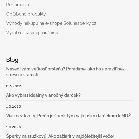
Reklamácia
Obľúbené produkty
Výhody nákupu na e-shope Solunasperky.cz
Výroba stratenej náušnice
Blog
Nesedí vám veľkosť prsteňa? Poradíme, ako ho upraviť bez
stresu a starostí
8.6.2026
Ako vybrať ideálny vianočný darček?
1.6.2026
Viac než kvety: Prečo je šperk tým najlepším darčekom k MDŽ
1.6.2026
Šperky na stužkovú: Ako zažiariť v najdôležitejší večer