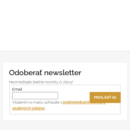
Z
Odoberať newsletter
á
p
Nezmeškajte žiadne novinky či zľavy!
ä
Email
t
PRIHLÁSIŤ SA
i
podmienkami ochrany
Vložením e-mailu súhlasíte s
osobných údajov
e