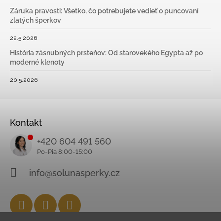
Záruka pravosti: Všetko, čo potrebujete vedieť o puncovaní
zlatých šperkov
22.5.2026
História zásnubných prsteňov: Od starovekého Egypta až po
moderné klenoty
20.5.2026
Kontakt
+420 604 491 560
info@solunasperky.cz
Facebook
Instagram
YouTube