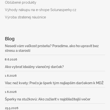
Obľúbené produkty
Výhody nákupu na e-shope Solunasperky.cz
Výroba stratenej náušnice
Blog
Nesedí vám veľkosť prsteňa? Poradíme, ako ho upraviť bez
stresu a starostí
8.6.2026
Ako vybrať ideálny vianočný darček?
1.6.2026
Viac než kvety: Prečo je šperk tým najlepším darčekom k MDŽ
1.6.2026
Šperky na stužkovú: Ako zažiariť v najdôležitejší večer
25.5.2026