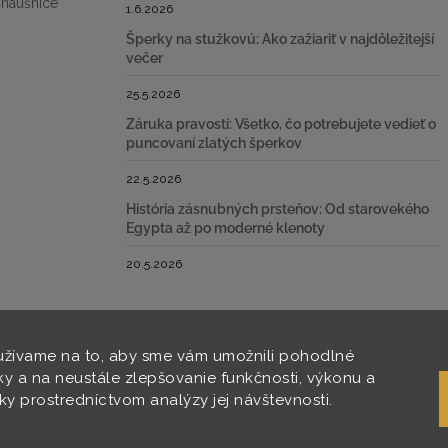
 náušnice
1.6.2026
Šperky na stužkovú: Ako zažiariť v najdôležitejší
večer
25.5.2026
Záruka pravosti: Všetko, čo potrebujete vedieť o
puncovaní zlatých šperkov
22.5.2026
História zásnubných prsteňov: Od starovekého
Egypta až po moderné klenoty
20.5.2026
žívame na to, aby sme vám umožnili pohodlné
ky a na neustále zlepšovanie funkčnosti, výkonu a
nky prostredníctvom analýzy jej návštevnosti.