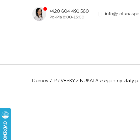
K
Prejsť
na
o
+420 604 491 560
info@solunasper
SPÄŤ
SPÄŤ
obsah
DO
DO
š
OBCHODU
OBCHODU
í
k
Domov
/
PRÍVESKY
/
NUKALA elegantný zlatý prí
ROMANTICKÉ ZLATÉ NÁUŠNICE