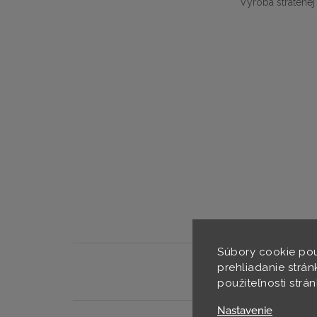
Výroba stratenej
Súbory cookie pou
prehliadanie strán
použiteľnosti strá
Nastavenie