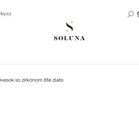
H
ky.cz
Čo potrebujete nájsť?
HĽADAŤ
vesok so zirkónom žlté zlato
Odporúčame
ZLATÉ NÁUŠNICE SO ZIRKÓNMI
ROMANTICKÉ Z