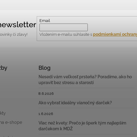
Email
ewsletter
podmienkami ochrany
vinky či zľavy!
Vložením e-mailu súhlasíte s
žby
Blog
Nesedí vám veľkosť prsteňa? Poradíme, ako ho
upraviť bez stresu a starostí
8.6.2026
Ako vybrať ideálny vianočný darček?
kty
1.6.2026
na e-shope
Viac než kvety: Prečo je šperk tým najlepším
darčekom k MDŽ