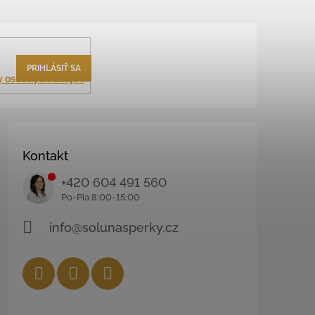
PRIHLÁSIŤ SA
 osobných údajov
Kontakt
+420 604 491 560
info@solunasperky.cz
Facebook
Instagram
YouTube