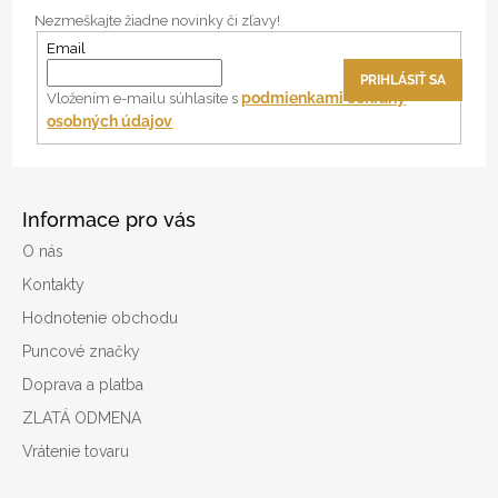
p
Nezmeškajte žiadne novinky či zľavy!
ä
Email
t
PRIHLÁSIŤ SA
i
podmienkami ochrany
Vložením e-mailu súhlasíte s
osobných údajov
e
Informace pro vás
O nás
Kontakty
Hodnotenie obchodu
Puncové značky
Doprava a platba
ZLATÁ ODMENA
Vrátenie tovaru