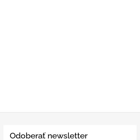
Z
Odoberať newsletter
á