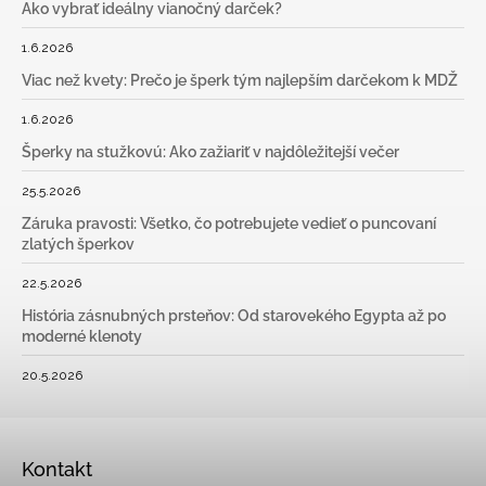
Ako vybrať ideálny vianočný darček?
1.6.2026
Viac než kvety: Prečo je šperk tým najlepším darčekom k MDŽ
1.6.2026
Šperky na stužkovú: Ako zažiariť v najdôležitejší večer
25.5.2026
Záruka pravosti: Všetko, čo potrebujete vedieť o puncovaní
zlatých šperkov
22.5.2026
História zásnubných prsteňov: Od starovekého Egypta až po
moderné klenoty
20.5.2026
Kontakt