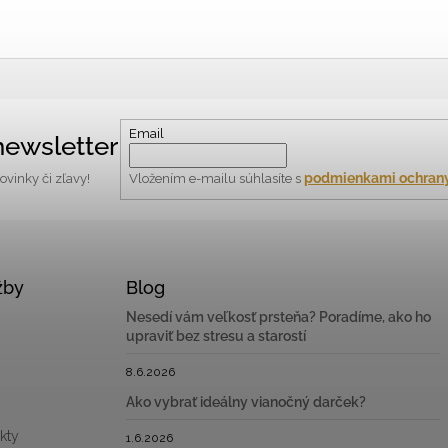
Email
ewsletter
podmienkami ochrany
vinky či zľavy!
Vložením e-mailu súhlasíte s
žby
Blog
Nesedí vám veľkosť prsteňa? Poradíme, ako ho
upraviť bez stresu a starostí
8.6.2026
Ako vybrať ideálny vianočný darček?
kty
1.6.2026