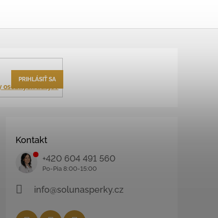
PRIHLÁSIŤ SA
 osobných údajov
Kontakt
+420 604 491 560
info@solunasperky.cz