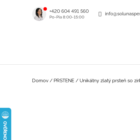
K
Prejsť
na
o
+420 604 491 560
info@solunasper
SPÄŤ
SPÄŤ
obsah
DO
DO
š
OBCHODU
OBCHODU
í
k
Domov
/
PRSTENE
/
Unikátny zlatý prsteň so z
ROMANTICKÉ ZLATÉ NÁUŠNICE