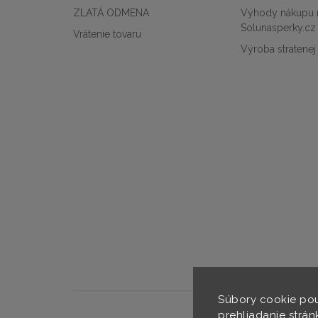
ZLATÁ ODMENA
Výhody nákupu 
Solunasperky.cz
Vrátenie tovaru
Výroba stratenej
Súbory cookie pou
prehliadanie strán