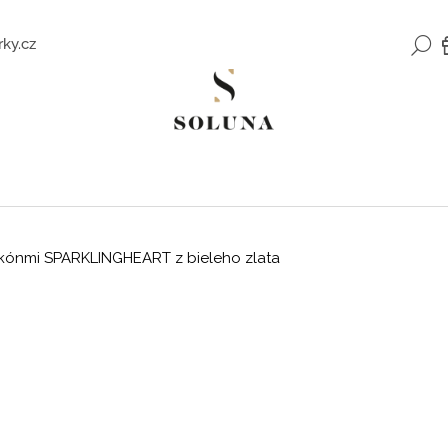
H
ky.cz
Čo potrebujete nájsť?
HĽADAŤ
irkónmi SPARKLINGHEART z bieleho zlata
Odporúčame
ZLATÉ NÁUŠNICE SO ZIRKÓNMI
ROMANTICKÉ Z