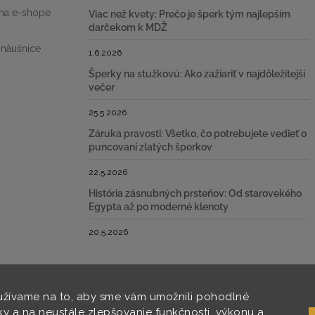
na e-shope
Viac než kvety: Prečo je šperk tým najlepším
darčekom k MDŽ
 náušnice
1.6.2026
Šperky na stužkovú: Ako zažiariť v najdôležitejší
večer
25.5.2026
Záruka pravosti: Všetko, čo potrebujete vedieť o
puncovaní zlatých šperkov
22.5.2026
História zásnubných prsteňov: Od starovekého
Egypta až po moderné klenoty
20.5.2026
žívame na to, aby sme vám umožnili pohodlné
ky a na neustále zlepšovanie funkčnosti, výkonu a