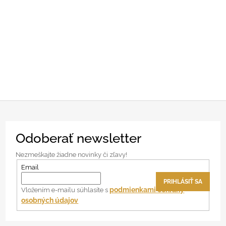
Z
Odoberať newsletter
á
p
Nezmeškajte žiadne novinky či zľavy!
ä
Email
t
PRIHLÁSIŤ SA
i
podmienkami ochrany
Vložením e-mailu súhlasíte s
osobných údajov
e