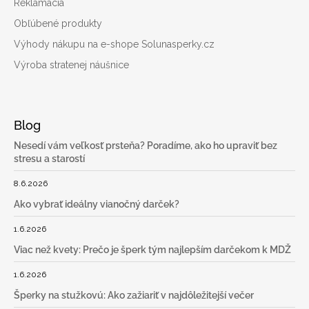
Reklamácia
Obľúbené produkty
Výhody nákupu na e-shope Solunasperky.cz
Výroba stratenej náušnice
Blog
Nesedí vám veľkosť prsteňa? Poradíme, ako ho upraviť bez
stresu a starostí
8.6.2026
Ako vybrať ideálny vianočný darček?
1.6.2026
Viac než kvety: Prečo je šperk tým najlepším darčekom k MDŽ
1.6.2026
Šperky na stužkovú: Ako zažiariť v najdôležitejší večer