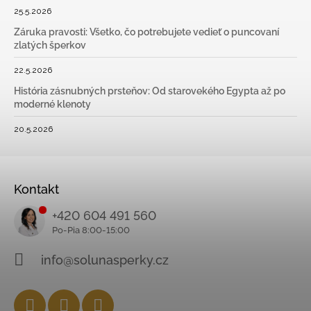
25.5.2026
Záruka pravosti: Všetko, čo potrebujete vedieť o puncovaní
zlatých šperkov
22.5.2026
História zásnubných prsteňov: Od starovekého Egypta až po
moderné klenoty
20.5.2026
Kontakt
+420 604 491 560
info@solunasperky.cz