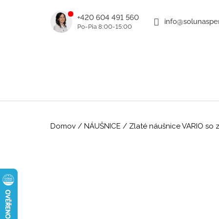
K
Prejsť
na
o
+420 604 491 560
info@solunasper
SPÄŤ
SPÄŤ
obsah
DO
DO
š
OBCHODU
OBCHODU
í
k
Domov
/
NÁUŠNICE
/
Zlaté náušnice VARIO so z
ROMANTICKÉ ZLATÉ NÁUŠNICE