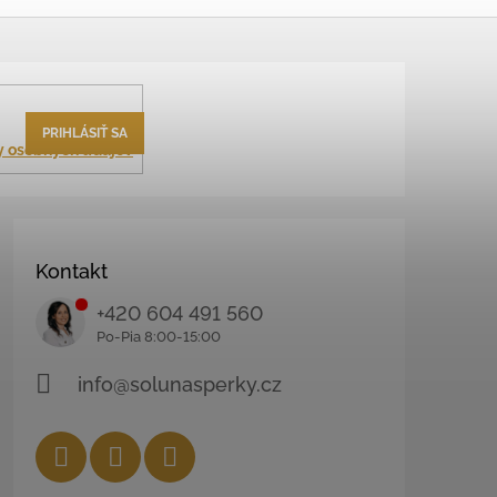
PRIHLÁSIŤ SA
 osobných údajov
Kontakt
+420 604 491 560
info@solunasperky.cz
Facebook
Instagram
YouTube