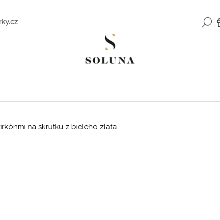
H
ky.cz
Čo potrebujete nájsť?
HĽADAŤ
irkónmi na skrutku z bieleho zlata
Odporúčame
ZLATÉ NÁUŠNICE SO ZIRKÓNMI
ROMANTICKÉ Z