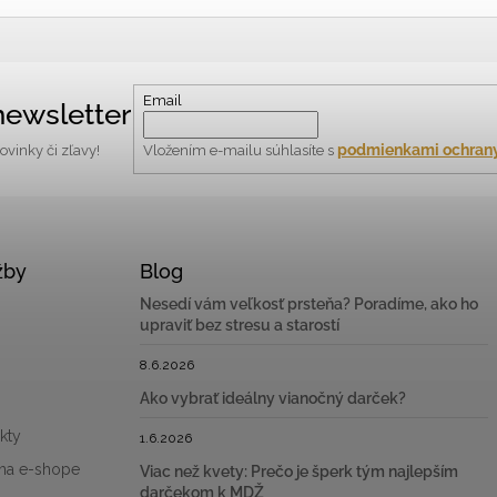
Email
ewsletter
podmienkami ochrany
vinky či zľavy!
Vložením e-mailu súhlasíte s
žby
Blog
Nesedí vám veľkosť prsteňa? Poradíme, ako ho
upraviť bez stresu a starostí
8.6.2026
Ako vybrať ideálny vianočný darček?
kty
1.6.2026
na e-shope
Viac než kvety: Prečo je šperk tým najlepším
darčekom k MDŽ