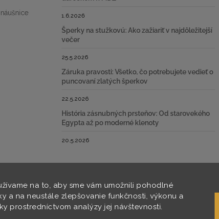
 náušnice
1.6.2026
Šperky na stužkovú: Ako zažiariť v najdôležitejší
večer
25.5.2026
Záruka pravosti: Všetko, čo potrebujete vedieť o
puncovaní zlatých šperkov
22.5.2026
História zásnubných prsteňov: Od starovekého
Egypta až po moderné klenoty
20.5.2026
žívame na to, aby sme vám umožnili pohodlné
ky a na neustále zlepšovanie funkčnosti, výkonu a
nky prostredníctvom analýzy jej návštevnosti.