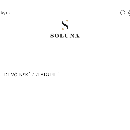
H
ky.cz
Čo potrebujete nájsť?
HĽADAŤ
E DIEVČENSKÉ
/
ZLATO BÍLÉ
Odporúčame
ZLATÉ NÁUŠNICE SO ZIRKÓNMI
ROMANTICKÉ Z