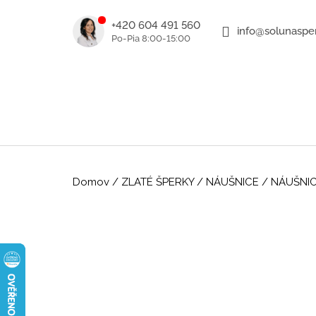
K
Prejsť
na
o
+420 604 491 560
info@solunasper
SPÄŤ
SPÄŤ
obsah
DO
DO
š
OBCHODU
OBCHODU
í
k
Domov
/
ZLATÉ ŠPERKY
/
NÁUŠNICE
/
NÁUŠNIC
ROMANTICKÉ ZLATÉ NÁUŠNICE