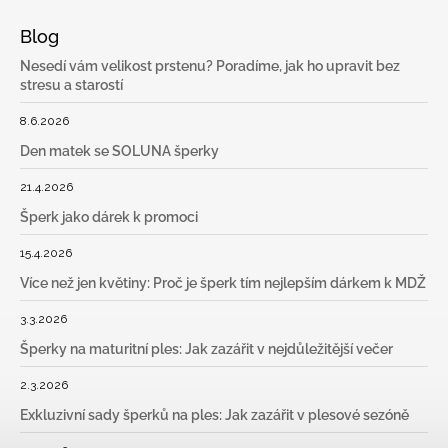
Blog
Nesedí vám velikost prstenu? Poradíme, jak ho upravit bez
stresu a starostí
8.6.2026
Den matek se SOLUNA šperky
21.4.2026
Šperk jako dárek k promoci
15.4.2026
Více než jen květiny: Proč je šperk tím nejlepším dárkem k MDŽ
3.3.2026
Šperky na maturitní ples: Jak zazářit v nejdůležitější večer
2.3.2026
Exkluzivní sady šperků na ples: Jak zazářit v plesové sezóně