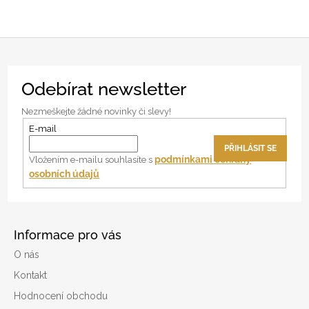
Z
Odebírat newsletter
á
p
Nezmeškejte žádné novinky či slevy!
a
E-mail
t
PŘIHLÁSIT SE
í
podmínkami ochrany
Vložením e-mailu souhlasíte s
osobních údajů
Informace pro vás
O nás
Kontakt
Hodnocení obchodu