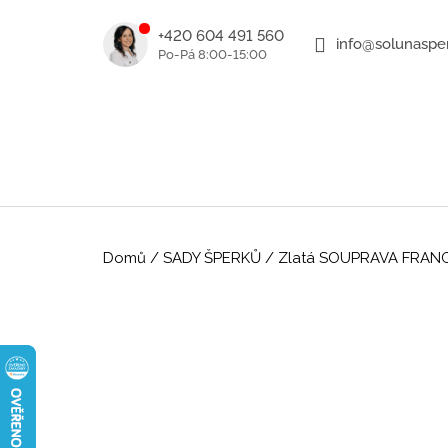
K
Přejít
na
o
+420 604 491 560
info@solunasper
ZPĚT
ZPĚT
obsah
DO
DO
š
OBCHODU
OBCHODU
í
k
Domů
/
SADY ŠPERKŮ
/
Zlatá SOUPRAVA FRANCY 
ROMANTICKÉ ZLATÉ NÁUŠNICE