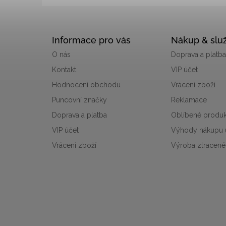
t
í
Informace pro vás
Nákup & slu
O nás
Doprava a platba
Kontakt
VIP účet
Hodnocení obchodu
Vrácení zboží
Puncovní značky
Reklamace
Doprava a platba
Oblíbené produk
VIP účet
Výhody nákupu 
Vrácení zboží
Výroba ztracené