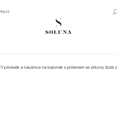
ky.cz
Co potřebujete najít?
HLEDAT
přívěsek a náušnice na balonek s prstenem se zirkony žluté z
Doporučujeme
ZLATÉ NÁUŠNICE SE ZIRKONY SWEET
ROMANTICKÉ Z