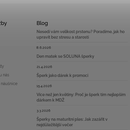
žby
Blog
Nesedí vám velikost prstenu? Poradíme, jak ho
upravit bez stresu a starostí
8.6.2026
Den matek se SOLUNA šperky
ty
21.4.2026
u nás
Šperk jako dárek k promoci
 náušnice
15.4.2026
Více než jen květiny: Proč je šperk tím nejlepším
dárkem k MDŽ
3.3.2026
Šperky na maturitní ples: Jak zazářit v
nejdůležitější večer