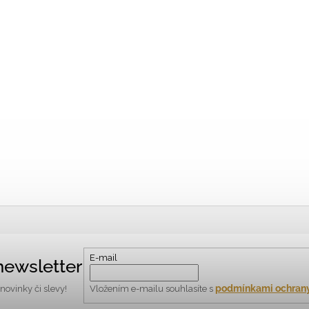
E-mail
newsletter
podmínkami ochrany
ovinky či slevy!
Vložením e-mailu souhlasíte s