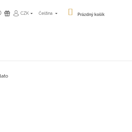
NÁKUPNÍ
HLEDAT
DÁRKY
CZK
Čeština
KOŠÍK
Prázdný košík
PŘIHLÁŠENÍ
lato
Následující
LATÉ NÁUŠNICE