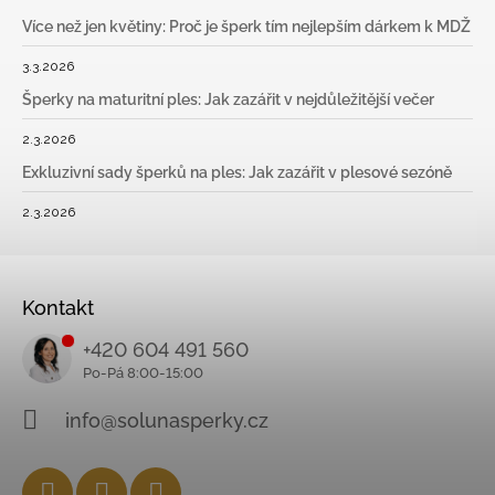
Více než jen květiny: Proč je šperk tím nejlepším dárkem k MDŽ
3.3.2026
Šperky na maturitní ples: Jak zazářit v nejdůležitější večer
2.3.2026
Exkluzivní sady šperků na ples: Jak zazářit v plesové sezóně
2.3.2026
Kontakt
+420 604 491 560
info@solunasperky.cz