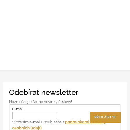
Z
Odebírat newsletter
á
p
Nezmeškejte žádné novinky či slevy!
a
E-mail
t
PŘIHLÁSIT SE
í
podmínkami ochrany
Vložením e-mailu souhlasíte s
osobních údajů