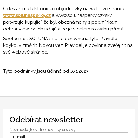
Odesláním elektronické objednávky na webové stránce
www.solunasperky.cz
a www.solunasperky.cz/sk/
potvrzuje kupující, že byl obeznámený s podmínkami
ochrany osobních údajů a že je v celém rozsahu přijmá
Společnost SOLUNA s.r.o. je oprávněna tyto Pravidla
kdykoliv změnit. Novou vezi Pravidel je povinna zveřejnit na
své webové stránce.
Tyto podmínky jsou účinné od 10.1.2023
Z
Odebírat newsletter
á
p
Nezmeškejte žádné novinky či slevy!
a
E-mail