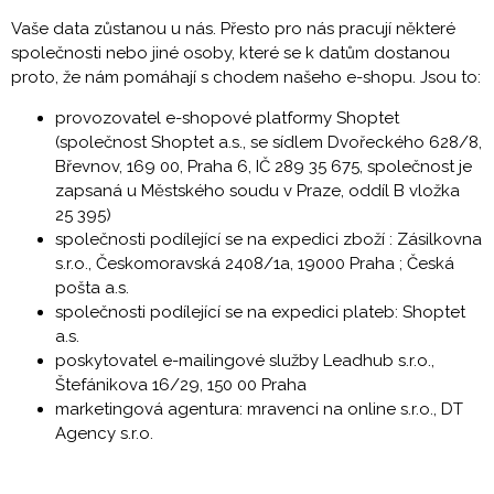
Vaše data zůstanou u nás. Přesto pro nás pracují některé
společnosti nebo jiné osoby, které se k datům dostanou
proto, že nám pomáhají s chodem našeho e-shopu. Jsou to:
provozovatel e-shopové platformy Shoptet
(společnost Shoptet a.s., se sídlem Dvořeckého 628/8,
Břevnov, 169 00, Praha 6, IČ 289 35 675, společnost je
zapsaná u Městského soudu v Praze, oddíl B vložka
25 395)
společnosti podílející se na expedici zboží : Zásilkovna
s.r.o., Českomoravská 2408/1a, 19000 Praha ; Česká
pošta a.s.
společnosti podílející se na expedici plateb: Shoptet
a.s.
poskytovatel e-mailingové služby Leadhub s.r.o.,
Štefánikova 16/29, 150 00 Praha
marketingová agentura: mravenci na online s.r.o., DT
Agency s.r.o.