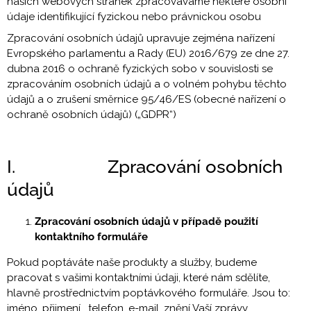
našich webových stránek zpracováváme některé osobní
a
údaje identifikující fyzickou nebo právnickou osobu
j
Zpracování osobních údajů upravuje zejména nařízení
í
Evropského parlamentu a Rady (EU) 2016/679 ze dne 27.
t
dubna 2016 o ochraně fyzických sobo v souvislosti se
zpracováním osobních údajů a o volném pohybu těchto
?
údajů a o zrušení směrnice 95/46/ES (obecné nařízení o
ochraně osobních údajů) („GDPR“)
I. Zpracování osobních
HLEDAT
údajů
Zpracování osobních údajů v případě použití
D
kontaktního formuláře
o
p
Pokud poptáváte naše produkty a služby, budeme
o
pracovat s vašimi kontaktními údaji, které nám sdělíte,
r
hlavně prostřednictvím poptávkového formuláře. Jsou to:
u
jméno, přijmení, telefon, e-mail, znění Vaší zprávy.