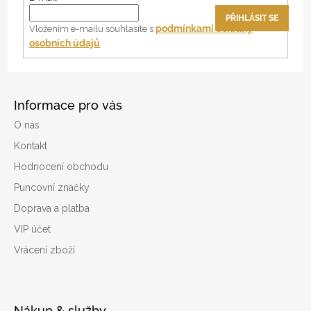
t
PŘIHLÁSIT SE
í
podmínkami ochrany
Vložením e-mailu souhlasíte s
osobních údajů
Informace pro vás
O nás
Kontakt
Hodnocení obchodu
Puncovní značky
Doprava a platba
VIP účet
Vrácení zboží
Nákup & služby