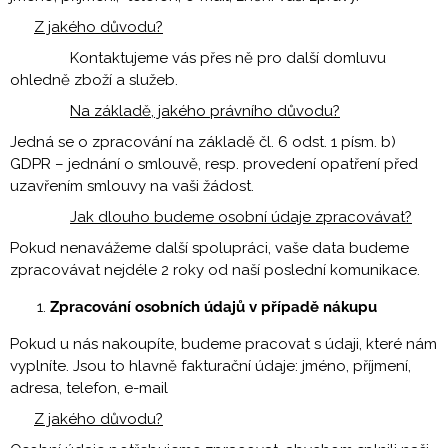
č
u
Z jakého důvodu?
j
Kontaktujeme vás přes ně pro další domluvu
e
ohledně zboží a služeb.
m
Na základě, jakého právního důvodu?
e
Jedná se o zpracování na základě čl. 6 odst. 1 písm. b)
ZLATÉ
GDPR – jednání o smlouvě, resp. provedení opatření před
NÁUŠNICE
uzavřením smlouvy na vaši žádost.
SE
ZIRKONY
Jak dlouho budeme osobní údaje zpracovávat?
SWEET
RŮŽOVÉ
Pokud nenavážeme další spolupráci, vaše data budeme
ZLATO
zpracovávat nejdéle 2 roky od naší poslední komunikace.
4
Zpracování osobních údajů v případě nákupu
500
Kč
Pokud u nás nakoupíte, budeme pracovat s údaji, které nám
vyplníte. Jsou to hlavně fakturační údaje: jméno, příjmení,
adresa, telefon, e-mail
Z jakého důvodu?