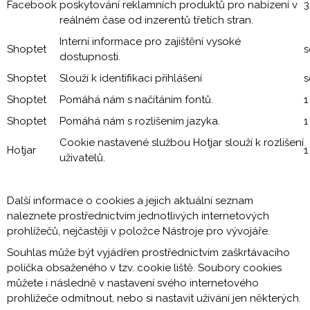
Facebook
poskytování reklamních produktů pro nabízení v
3
reálném čase od inzerentů třetích stran.
Interní informace pro zajištění vysoké
Shoptet
s
dostupnosti.
Shoptet
Slouží k identifikaci přihlášení
s
Shoptet
Pomáhá nám s načítáním fontů.
1
Shoptet
Pomáhá nám s rozlišením jazyka.
1
Cookie nastavené službou Hotjar slouží k rozlišení
Hotjar
1
uživatelů.
Další informace o cookies a jejich aktuální seznam
naleznete prostřednictvím jednotlivých internetových
prohlížečů, nejčastěji v položce Nástroje pro vývojáře.
Souhlas může být vyjádřen prostřednictvím zaškrtávacího
políčka obsaženého v tzv. cookie liště. Soubory cookies
můžete i následně v nastavení svého internetového
prohlížeče odmítnout, nebo si nastavit užívání jen některých.