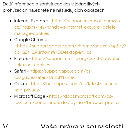
Další informace o správě cookies v jednotlivých
prohlížečích naleznete na následujících odkazech:
Internet Explorer -
https://support.microsoft.com/cs-
cz/help/17442/windows-internet-explorer-delete-
manage-cookies
Google Chrome
-
https://support.google.com/chrome/answer/95647?
co=GENIE.Platform%3DDesktop&hl=cs
Firefox -
https://support.mozilla.org/cs/kb/povoleni-
zakazani-cookies
Safari -
https://support.apple.com/cs-
cz/guide/safari/sfri11471/mac
Opera -
https://help.opera.com/cs/latest/security-
and-privacy/
Microsoft Edge -
https://docs.microsoft.com/cs-
cz/sccm/compliance/deploy-use/browser-profiles
V. Vaše práva v souvislosti