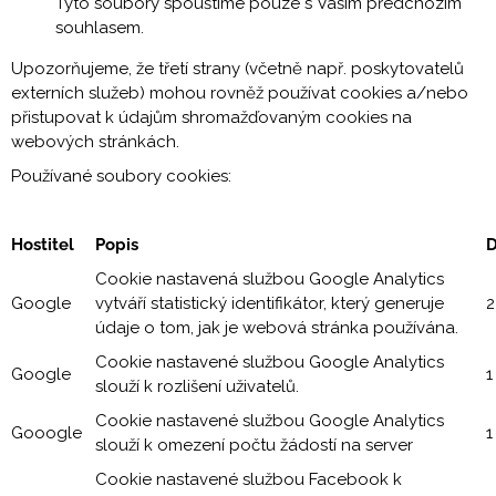
Tyto soubory spouštíme pouze s Vaším předchozím
souhlasem.
Upozorňujeme, že třetí strany (včetně např. poskytovatelů
externích služeb) mohou rovněž používat cookies a/nebo
přistupovat k údajům shromažďovaným cookies na
webových stránkách.
Používané soubory cookies:
Hostitel
Popis
D
Cookie nastavená službou Google Analytics
Google
vytváří statistický identifikátor, který generuje
2
údaje o tom, jak je webová stránka používána.
Cookie nastavené službou Google Analytics
Google
1
slouží k rozlišení uživatelů.
Cookie nastavené službou Google Analytics
Gooogle
1
slouží k omezení počtu žádostí na server
Cookie nastavené službou Facebook k