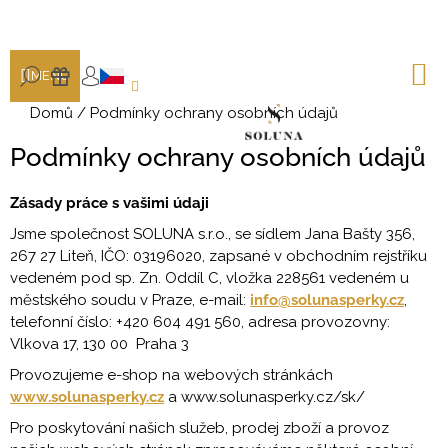
K
Přejít
na
o
ZPĚT
ZPĚT
obsah
š
N
HLEDAT
DÁRKY
MENU
K
í
PŘIHLÁŠENÍ
C
k
Domů
/
Podmínky ochrany osobních údajů
o
Podmínky ochrany osobních údajů
p
o
Zásady práce s vašimi údaji
t
Jsme společnost SOLUNA s.r.o., se sídlem Jana Bašty 356,
ř
267 27 Liteň, IČO: 03196020, zapsané v obchodním rejstříku
e
vedeném pod sp. Zn. Oddíl C, vložka 228561 vedeném u
b
městského soudu v Praze, e-mail:
info@solunasperky.cz
,
u
telefonní číslo: +420 604 491 560, adresa provozovny:
j
Vlkova 17, 130 00 Praha 3
e
Provozujeme e-shop na webových stránkách
t
www.solunasperky.cz
a www.solunasperky.cz/sk/
e
Pro poskytování našich služeb, prodej zboží a provoz
n