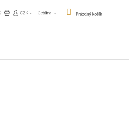
NÁKUPNÍ
HLEDAT
DÁRKY
CZK
Čeština
KOŠÍK
Prázdný košík
PŘIHLÁŠENÍ
Následující
LATÉ NÁUŠNICE