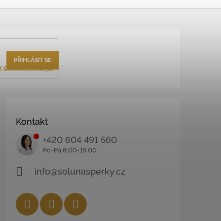
PŘIHLÁSIT SE
 osobních údajů
Kontakt
+420 604 491 560
info@solunasperky.cz
Facebook
Instagram
YouTube