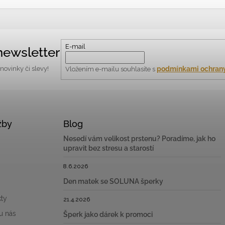
E-mail
newsletter
podmínkami ochrany
ovinky či slevy!
Vložením e-mailu souhlasíte s
žby
Blog
Nesedí vám velikost prstenu? Poradíme, jak ho
upravit bez stresu a starostí
8.6.2026
Den matek se SOLUNA šperky
ty
21.4.2026
u nás
Šperk jako dárek k promoci