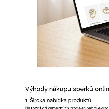
Výhody nákupu šperků onli
1. Široká nabídka produktů
Na rozdíl od kamenných prodejen nabízí e-sh