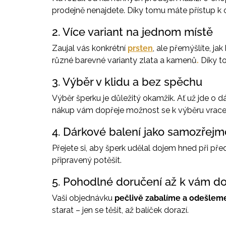
prodejně nenajdete. Díky tomu máte přístup k 
2. Více variant na jednom místě
Zaujal vás konkrétní
prsten
, ale přemýšlíte, ja
různé barevné varianty zlata a kamenů
.
Díky t
3. Výběr v klidu a bez spěchu
Výběr šperku je důležitý okamžik. Ať už jde o dá
nákup vám dopřeje možnost se k výběru vracet,
4. Dárkové balení jako samozřejm
Přejete si, aby šperk udělal dojem hned při př
připravený potěšit.
5. Pohodlné doručení až k vám 
Vaši objednávku
pečlivě zabalíme a odešlem
starat – jen se těšit, až balíček dorazí.