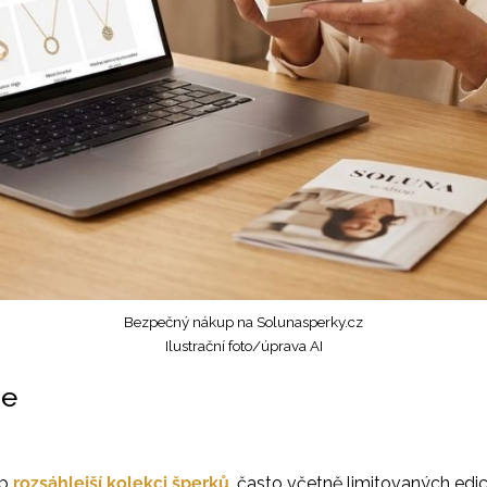
Bezpečný nákup na Solunasperky.cz
Ilustrační foto/úprava AI
ne
op
rozsáhlejší kolekci šperků
, často včetně limitovaných edic