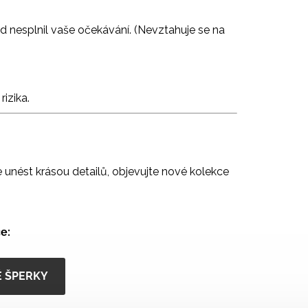
ud nesplnil vaše očekávání. (Nevztahuje se na
rizika.
se unést krásou detailů, objevujte nové kolekce
e:
É ŠPERKY