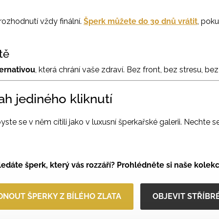
ozhodnutí vždy finální.
Šperk můžete do 30 dnů vrátit
, pok
tě
ernativou
, která chrání vaše zdraví. Bez front, bez stresu, bez 
h jediného kliknutí
yste se v něm cítili jako v luxusní šperkařské galerii. Nechte 
ledáte šperk, který
vás rozzáří?
Prohlédněte si naše kolekc
NOUT ŠPERKY Z BÍLÉHO ZLATA
OBJEVIT STŘÍBR