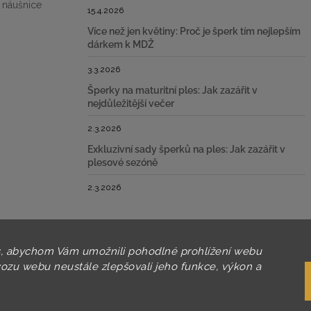
 náušnice
15.4.2026
Více než jen květiny: Proč je šperk tím nejlepším
dárkem k MDŽ
3.3.2026
Šperky na maturitní ples: Jak zazářit v
nejdůležitější večer
2.3.2026
Exkluzivní sady šperků na ples: Jak zazářit v
plesové sezóně
2.3.2026
, abychom Vám umožnili pohodlné prohlížení webu
vozu webu neustále zlepšovali jeho funkce, výkon a