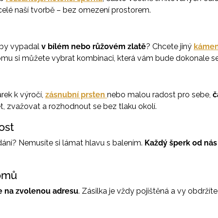
celé naší tvorbě – bez omezení prostorem.
k by vypadal
v bílém nebo růžovém zlatě
? Chcete jiný
káme
omu si můžete vybrat kombinaci, která vám bude dokonale se
rek k výročí,
zásnubní prsten
nebo malou radost pro sebe,
č
 zvažovat a rozhodnout se bez tlaku okolí.
ost
edání? Nemusíte si lámat hlavu s balením.
Každý šperk od nás
domů
e na zvolenou adresu
. Zásilka je vždy pojištěná a vy obdržíte