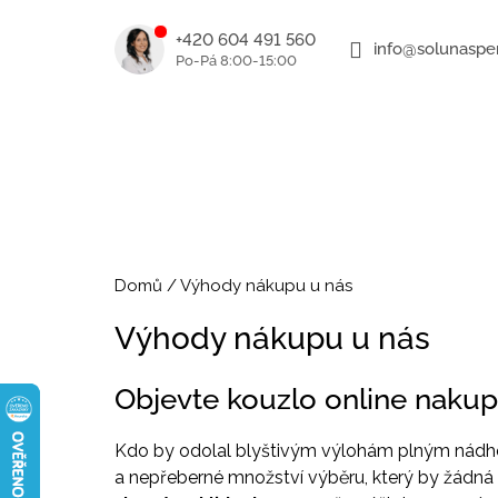
K
Přejít
na
o
+420 604 491 560
info@solunasper
ZPĚT
ZPĚT
obsah
DO
DO
š
OBCHODU
OBCHODU
í
k
Domů
/
Výhody nákupu u nás
Výhody nákupu u nás
Objevte kouzlo online nakup
Kdo by odolal blyštivým výlohám plným nádher
a nepřeberné množství výběru, který by žádn
ROMANTICKÉ ZLATÉ NÁUŠNICE