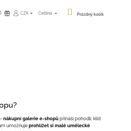
NÁKUPNÍ
HLEDAT
DÁRKY
CZK
Čeština
KOŠÍK
Prázdný košík
PŘIHLÁŠENÍ
hopu?
Následující
 –
nákupní galerie e-shopů
přináší pohodlí, klid
 vám umožňuje
prohlížet si malé umělecké
LATÉ NÁUŠNICE