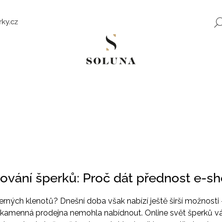
ky.cz
Co potřebujete najít?
HLEDAT
Doporučujeme
ování šperků: Proč dát přednost e-s
ných klenotů? Dnešní doba však nabízí ještě širší možnosti
á kamenná prodejna nemohla nabídnout. Online svět šperků
ZLATÉ NÁUŠNICE SE ZIRKONY SWEET
ROMANTICKÉ Z