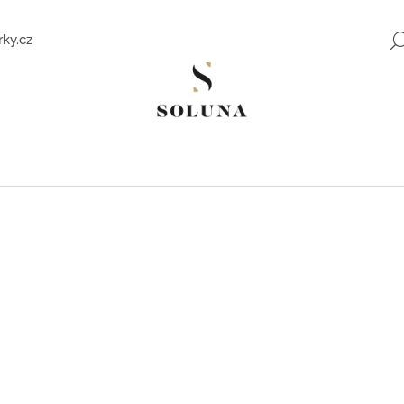
ky.cz
Co potřebujete najít?
HLEDAT
Doporučujeme
ZLATÉ NÁUŠNICE SE ZIRKONY SWEET
ROMANTICKÉ Z