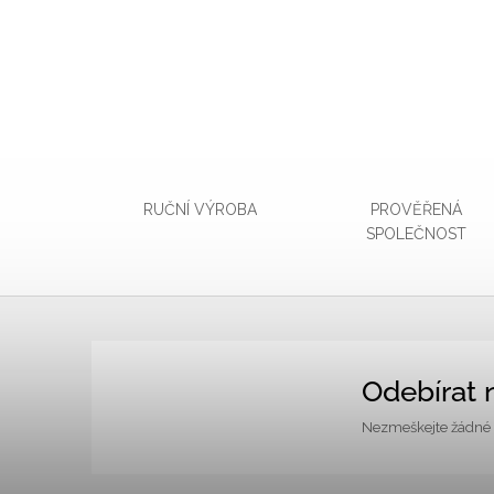
RUČNÍ VÝROBA
PROVĚŘENÁ
SPOLEČNOST
Z
á
Odebírat 
p
Nezmeškejte žádné n
a
t