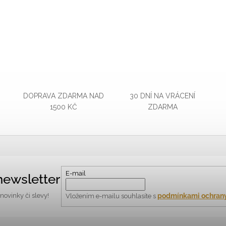
DOPRAVA ZDARMA NAD
30 DNÍ NA VRÁCENÍ
1500 KČ
ZDARMA
E-mail
newsletter
podmínkami ochrany
ovinky či slevy!
Vložením e-mailu souhlasíte s