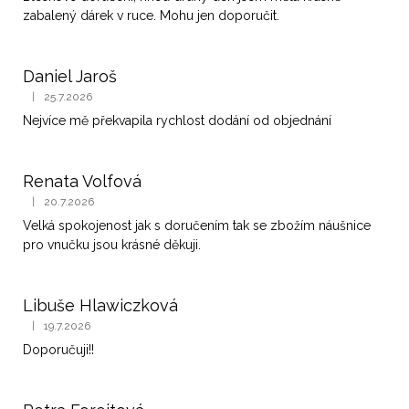
č
zabalený dárek v ruce. Mohu jen doporučit.
u
j
e
Daniel Jaroš
m
|
25.7.2026
e
Hodnocení obchodu je 5 z 5 hvězdiček.
Nejvíce mě překvapila rychlost dodání od objednání
ZLATÝ
ŘETÍZEK
PRO
Renata Volfová
MALÉ
|
20.7.2026
Hodnocení obchodu je 5 z 5 hvězdiček.
PŘÍVĚSKY
ŽLUTÉ
Velká spokojenost jak s doručením tak se zbožím náušnice
ZLATO
pro vnučku jsou krásné děkuji.
5
400
Kč
Libuše Hlawiczková
|
19.7.2026
Hodnocení obchodu je 5 z 5 hvězdiček.
Doporučuji!!