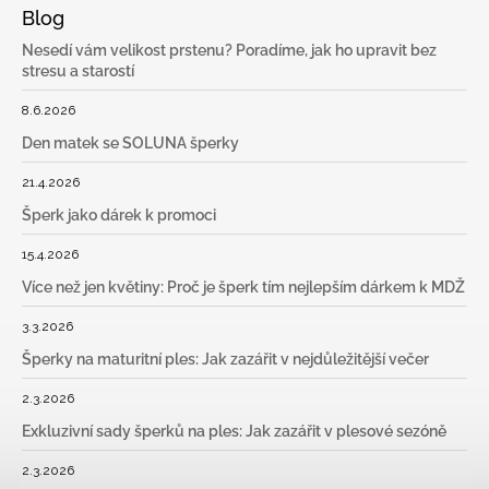
Blog
Nesedí vám velikost prstenu? Poradíme, jak ho upravit bez
stresu a starostí
8.6.2026
Den matek se SOLUNA šperky
21.4.2026
Šperk jako dárek k promoci
15.4.2026
Více než jen květiny: Proč je šperk tím nejlepším dárkem k MDŽ
3.3.2026
Šperky na maturitní ples: Jak zazářit v nejdůležitější večer
2.3.2026
Exkluzivní sady šperků na ples: Jak zazářit v plesové sezóně
2.3.2026