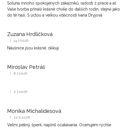
Soluna mnoho spokojených zákazníků, radosti z práce a ať
Vaše tvorba přináší krásné chvíle do dalších rodin, stejně jako
do té naší. S úctou a velkou vděčností Ivana Dryjová
Zuzana Hrdličková
|
14.7.2026
Hodnocení obchodu je 5 z 5 hvězdiček.
Náušnice jsou krásné, děkuji
Miroslav Petráš
|
8.7.2026
Hodnocení obchodu je 5 z 5 hvězdiček.
|
2.7.2026
Hodnocení obchodu je 5 z 5 hvězdiček.
Monika Michalidesová
|
22.6.2026
Hodnocení obchodu je 5 z 5 hvězdiček.
Veľmi pekný šperk, naplnil očakávania. Oceňujem rýchle