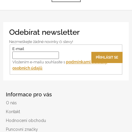
k
l
o
á
v
d
á
a
n
Z
c
í
Odebírat newsletter
á
í
p
p
Nezmeškejte žádné novinky či slevy!
r
a
E-mail
v
t
PŘIHLÁSIT SE
k
í
podmínkami ochrany
Vložením e-mailu souhlasíte s
y
osobních údajů
v
ý
p
i
Informace pro vás
s
O nás
u
Kontakt
Hodnocení obchodu
Puncovní značky