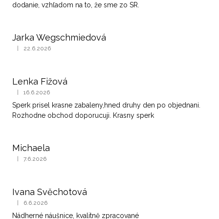
dodanie, vzhľadom na to, že sme zo SR.
Jarka Wegschmiedová
|
22.6.2026
Hodnocení obchodu je 5 z 5 hvězdiček.
Lenka Fižová
|
16.6.2026
Hodnocení obchodu je 5 z 5 hvězdiček.
Sperk prisel krasne zabaleny,hned druhy den po objednani.
Rozhodne obchod doporucuji. Krasny sperk
Michaela
|
7.6.2026
Hodnocení obchodu je 5 z 5 hvězdiček.
Ivana Svěchotová
|
6.6.2026
Hodnocení obchodu je 5 z 5 hvězdiček.
Nádherné náušnice, kvalitně zpracované