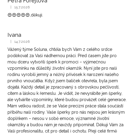
Petra Forejtová
|
15.7.2026
Hodnocení obchodu je 5 z 5 hvězdiček.
😍😍😍😍😍,děkuji.
Ivana
|
14.7.2026
Hodnocení obchodu je 5 z 5 hvězdiček.
Vážený týme Soluna, chtěla bych Vám z celého srdce
poděkovat za Vaši nádhernou práci. Před časem jste pro
mou dceru vytvořili šperk k promoci – výjimečnou
vzpomínku na důležitý životní okamžik. Nyní jste pro naši
rodinu vyrobili jemný a něžný přívěsek k narození našeho
prvního vnoučátka. Když jsem balíček otevřela, byla jsem
dojatá. Každý detail je zpracovaný s obrovskou pečlivostí,
citem a láskou k řemeslu. Je vidět, že nevyrábíte jen šperky,
ale vytváříte vzpomínky, které budou provázet celé generace.
Mám velkou radost, že se Vaše precizní práce stala součástí
příběhu naší rodiny. Vaše šperky pro nás nejsou jen krásným
doplňkem – nesou v sobě emoce, významné životní
okamžiky a budou nám je navždy připomínat. Děkuji Vám za
Vaši profesionalitu, cit pro detail i ochotu. Přeji celé firmě