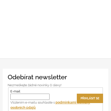
Z
Odebírat newsletter
á
p
Nezmeškejte žádné novinky či slevy!
a
E-mail
t
PŘIHLÁSIT SE
í
podmínkami ochrany
Vložením e-mailu souhlasíte s
osobních údajů