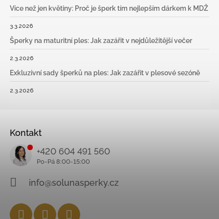
Více než jen květiny: Proč je šperk tím nejlepším dárkem k MDŽ
3.3.2026
Šperky na maturitní ples: Jak zazářit v nejdůležitější večer
2.3.2026
Exkluzivní sady šperků na ples: Jak zazářit v plesové sezóně
2.3.2026
Kontakt
+420 604 491 560
info@solunasperky.cz