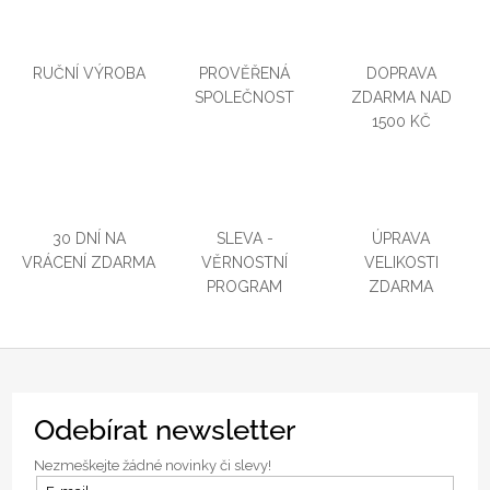
RUČNÍ VÝROBA
PROVĚŘENÁ
DOPRAVA
SPOLEČNOST
ZDARMA NAD
1500 KČ
30 DNÍ NA
SLEVA -
ÚPRAVA
VRÁCENÍ ZDARMA
VĚRNOSTNÍ
VELIKOSTI
PROGRAM
ZDARMA
Z
Odebírat newsletter
á
p
Nezmeškejte žádné novinky či slevy!