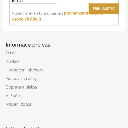
a
E-mail
t
PŘIHLÁSIT SE
í
podmínkami ochrany
Vložením e-mailu souhlasíte s
osobních údajů
Informace pro vás
O nás
Kontakt
Hodnocení obchodu
Puncovní značky
Doprava a platba
VIP účet
Vrácení zboží