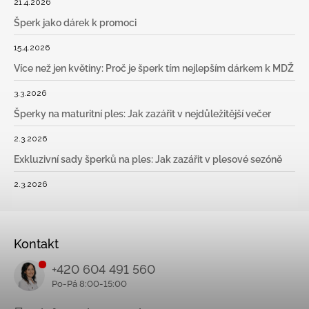
21.4.2026
Šperk jako dárek k promoci
15.4.2026
Více než jen květiny: Proč je šperk tím nejlepším dárkem k MDŽ
3.3.2026
Šperky na maturitní ples: Jak zazářit v nejdůležitější večer
2.3.2026
Exkluzivní sady šperků na ples: Jak zazářit v plesové sezóně
2.3.2026
Kontakt
+420 604 491 560