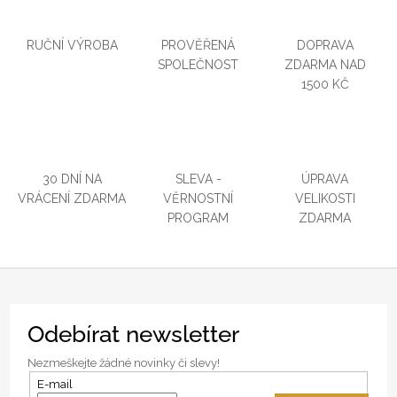
RUČNÍ VÝROBA
PROVĚŘENÁ
DOPRAVA
SPOLEČNOST
ZDARMA NAD
1500 KČ
30 DNÍ NA
SLEVA -
ÚPRAVA
VRÁCENÍ ZDARMA
VĚRNOSTNÍ
VELIKOSTI
PROGRAM
ZDARMA
Z
Odebírat newsletter
á
p
Nezmeškejte žádné novinky či slevy!
a
E-mail