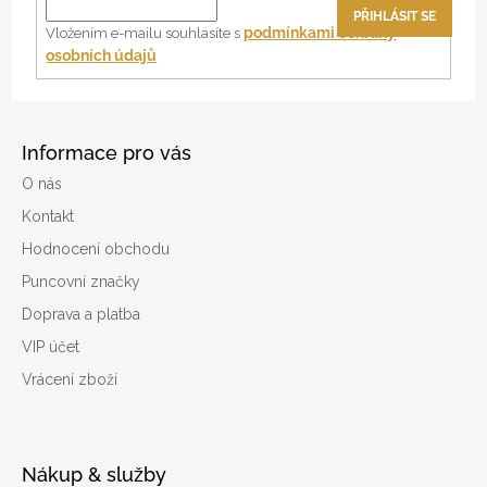
t
PŘIHLÁSIT SE
í
podmínkami ochrany
Vložením e-mailu souhlasíte s
osobních údajů
Informace pro vás
O nás
Kontakt
Hodnocení obchodu
Puncovní značky
Doprava a platba
VIP účet
Vrácení zboží
Nákup & služby