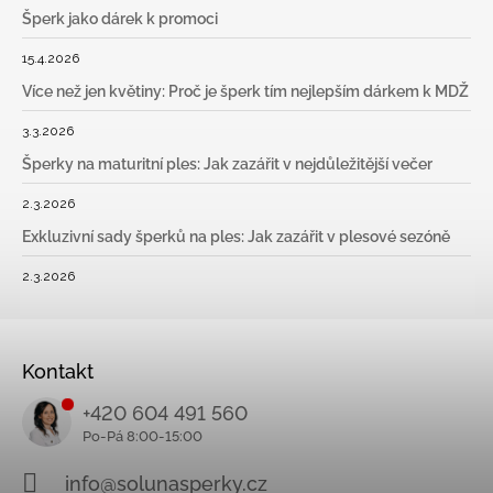
Šperk jako dárek k promoci
15.4.2026
Více než jen květiny: Proč je šperk tím nejlepším dárkem k MDŽ
3.3.2026
Šperky na maturitní ples: Jak zazářit v nejdůležitější večer
2.3.2026
Exkluzivní sady šperků na ples: Jak zazářit v plesové sezóně
2.3.2026
Kontakt
+420 604 491 560
info@solunasperky.cz