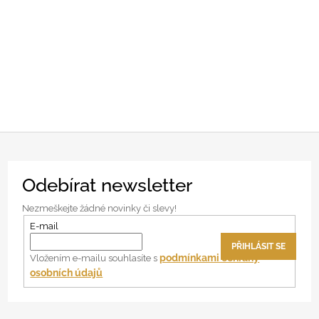
Z
Odebírat newsletter
á
p
Nezmeškejte žádné novinky či slevy!
a
E-mail
t
PŘIHLÁSIT SE
í
podmínkami ochrany
Vložením e-mailu souhlasíte s
osobních údajů