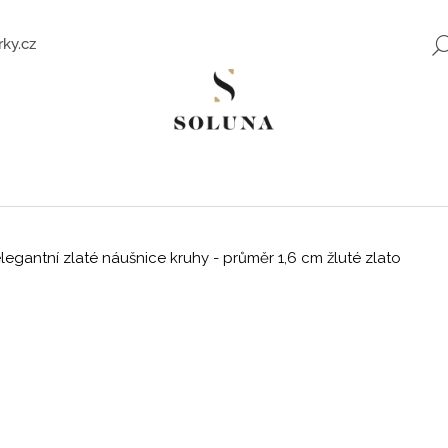
ky.cz
Co potřebujete najít?
HLEDAT
egantní zlaté náušnice kruhy - průměr 1,6 cm žluté zlato
Doporučujeme
ZLATÉ NÁUŠNICE SE ZIRKONY SWEET
ROMANTICKÉ Z