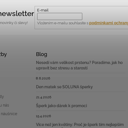
E-mail
newsletter
podmínkami ochrany
ovinky či slevy!
Vložením e-mailu souhlasíte s
žby
Blog
Nesedí vám velikost prstenu? Poradíme, jak ho
upravit bez stresu a starostí
8.6.2026
Den matek se SOLUNA šperky
ty
21.4.2026
u nás
Šperk jako dárek k promoci
 náušnice
15.4.2026
Více než jen květiny: Proč je šperk tím nejlepším