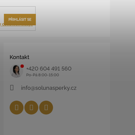
PŘIHLÁSIT SE
 osobních údajů
Kontakt
+420 604 491 560
info@solunasperky.cz
Facebook
Instagram
YouTube