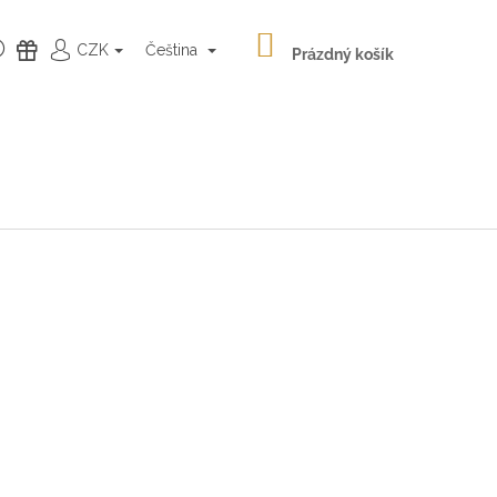
NÁKUPNÍ
HLEDAT
DÁRKY
CZK
Čeština
KOŠÍK
Prázdný košík
PŘIHLÁŠENÍ
Následující
LATÉ NÁUŠNICE