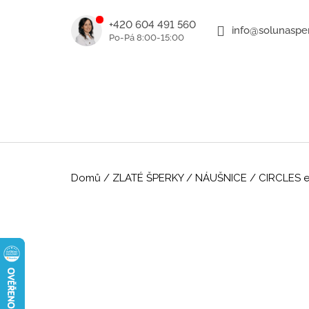
K
Přejít
na
o
+420 604 491 560
info@solunasper
ZPĚT
ZPĚT
obsah
DO
DO
š
OBCHODU
OBCHODU
í
k
Domů
/
ZLATÉ ŠPERKY
/
NÁUŠNICE
/
CIRCLES el
ROMANTICKÉ ZLATÉ NÁUŠNICE