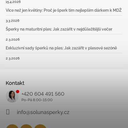
15.4.2026
Více než jen květiny: Proč je šperk tím nejlepším dárkem k MDŽ
3.3.2026
Šperky na maturitní ples: Jak zazářit v nejdůležitější večer
2.3.2026
Exkluzivní sady šperků na ples: Jak zazářit v plesové sezóně
2.3.2026
Kontakt
+420 604 491 560
info@solunasperky.cz