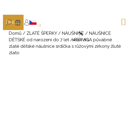
K
Přejít
na
o
ZPĚT
ZPĚT
obsah
š
N
HLEDAT
DÁRKY
MENU
K
í
PŘIHLÁŠENÍ
C
k
Domů
/
ZLATÉ ŠPERKY
/
NÁUŠNICE
/
NÁUŠNICE
o
DĚTSKÉ od narození do 7 let
/
FERVICA půvabné
p
zlaté dětské náušnice srdíčka s růžovými zirkony žluté
zlato
o
t
ř
e
b
u
j
e
t
e
n