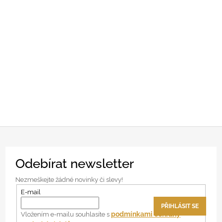
Z
Odebírat newsletter
á
p
Nezmeškejte žádné novinky či slevy!
a
E-mail
t
PŘIHLÁSIT SE
í
podmínkami ochrany
Vložením e-mailu souhlasíte s