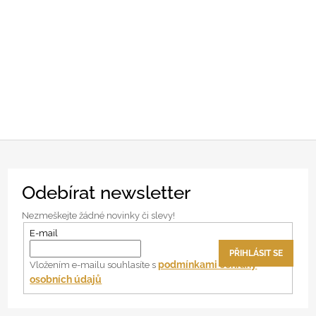
Z
Odebírat newsletter
á
p
Nezmeškejte žádné novinky či slevy!
a
E-mail
t
PŘIHLÁSIT SE
í
podmínkami ochrany
Vložením e-mailu souhlasíte s
osobních údajů