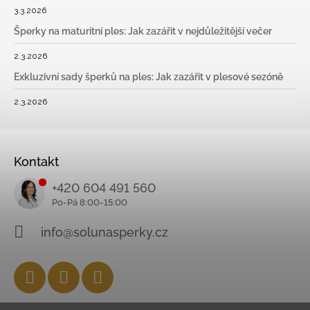
3.3.2026
Šperky na maturitní ples: Jak zazářit v nejdůležitější večer
2.3.2026
Exkluzivní sady šperků na ples: Jak zazářit v plesové sezóně
2.3.2026
Kontakt
+420 604 491 560
info@solunasperky.cz
Facebook
Instagram
YouTube