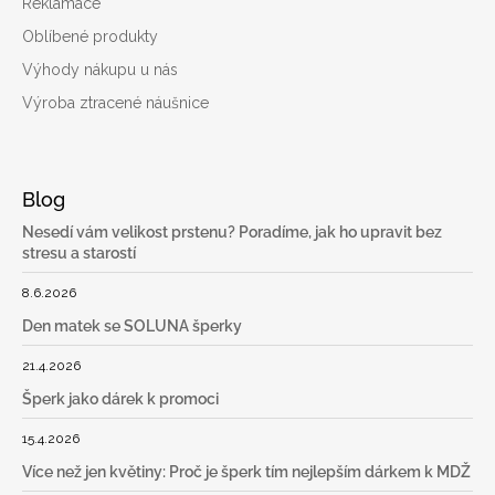
Reklamace
Oblíbené produkty
Výhody nákupu u nás
Výroba ztracené náušnice
Blog
Nesedí vám velikost prstenu? Poradíme, jak ho upravit bez
stresu a starostí
8.6.2026
Den matek se SOLUNA šperky
21.4.2026
Šperk jako dárek k promoci
15.4.2026
Více než jen květiny: Proč je šperk tím nejlepším dárkem k MDŽ