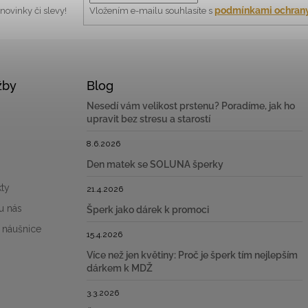
podmínkami ochrany
ovinky či slevy!
Vložením e-mailu souhlasíte s
žby
Blog
Nesedí vám velikost prstenu? Poradíme, jak ho
upravit bez stresu a starostí
8.6.2026
Den matek se SOLUNA šperky
ty
21.4.2026
u nás
Šperk jako dárek k promoci
 náušnice
15.4.2026
Více než jen květiny: Proč je šperk tím nejlepším
dárkem k MDŽ
3.3.2026