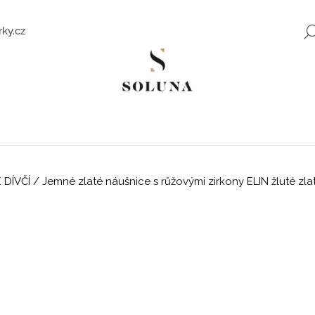
ky.cz
Co potřebujete najít?
HLEDAT
 DÍVČÍ
/
Jemné zlaté náušnice s růžovými zirkony ELIN žluté zla
Doporučujeme
ZLATÉ NÁUŠNICE SE ZIRKONY SWEET
ROMANTICKÉ Z