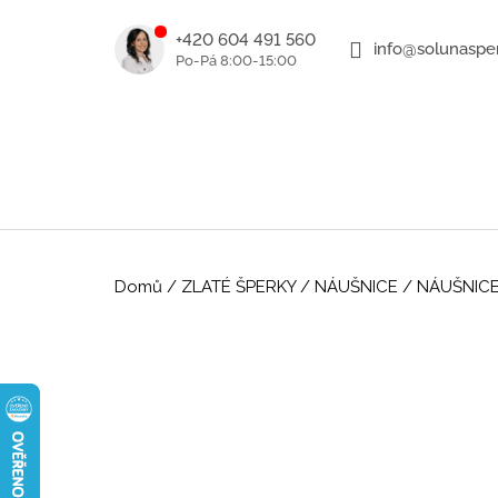
K
Přejít
na
o
+420 604 491 560
info@solunasper
ZPĚT
ZPĚT
obsah
DO
DO
š
OBCHODU
OBCHODU
í
k
Domů
/
ZLATÉ ŠPERKY
/
NÁUŠNICE
/
NÁUŠNICE
ROMANTICKÉ ZLATÉ NÁUŠNICE