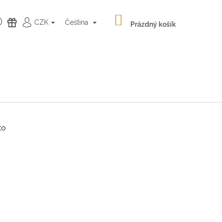
NÁKUPNÍ
HLEDAT
DÁRKY
CZK
Čeština
KOŠÍK
Prázdný košík
PŘIHLÁŠENÍ
to
Následující
LATÉ NÁUŠNICE