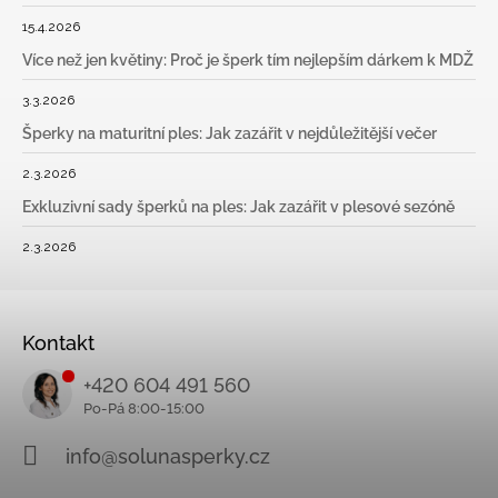
15.4.2026
Více než jen květiny: Proč je šperk tím nejlepším dárkem k MDŽ
3.3.2026
Šperky na maturitní ples: Jak zazářit v nejdůležitější večer
2.3.2026
Exkluzivní sady šperků na ples: Jak zazářit v plesové sezóně
2.3.2026
Kontakt
+420 604 491 560
info@solunasperky.cz