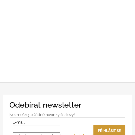
Z
Odebírat newsletter
á
p
Nezmeškejte žádné novinky či slevy!
a
E-mail
t
PŘIHLÁSIT SE