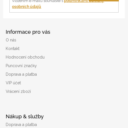
í
podmínkami ochrany
Vložením e-mailu souhlasíte s
osobních údajů
Informace pro vás
O nás
Kontakt
Hodnocení obchodu
Puncovní značky
Doprava a platba
VIP účet
Vrácení zboží
Nákup & služby
Doprava a platba