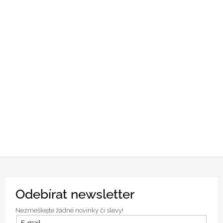
Z
Odebírat newsletter
á
p
Nezmeškejte žádné novinky či slevy!
a
E-mail