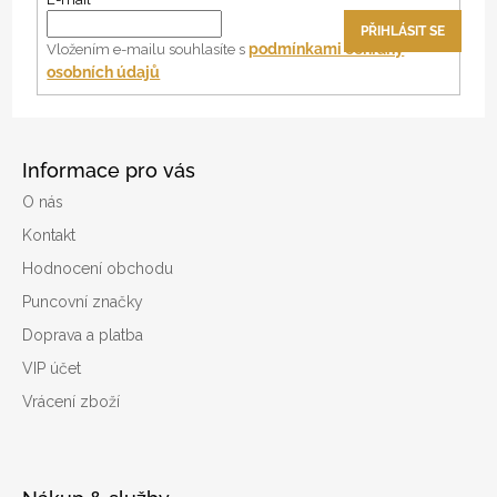
t
PŘIHLÁSIT SE
í
podmínkami ochrany
Vložením e-mailu souhlasíte s
osobních údajů
Informace pro vás
O nás
Kontakt
Hodnocení obchodu
Puncovní značky
Doprava a platba
VIP účet
Vrácení zboží