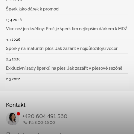
21.4.2026
Šperk jako dárek k promoci
15.4.2026
Více než jen květiny: Proč je šperk tím nejlepším dárkem k MDŽ
3.3.2026
Šperky na maturitní ples: Jak zazářit v nejdůležitější večer
2.3.2026
Exkluzivní sady šperků na ples: Jak zazářit v plesové sezóně
2.3.2026
Kontakt
+420 604 491 560