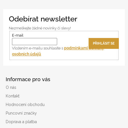
Z
Odebírat newsletter
á
p
Nezmeškejte žádné novinky či slevy!
a
E-mail
t
PŘIHLÁSIT SE
í
podmínkami ochrany
Vložením e-mailu souhlasíte s
osobních údajů
Informace pro vás
O nás
Kontakt
Hodnocení obchodu
Puncovní značky
Doprava a platba