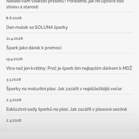
Nesedí vám velikost prstenu? Poradíme, jak ho upravit bez
stresu a starostí
8.6.2026
Den matek se SOLUNA šperky
21.4.2026
Šperk jako dárek k promoci
15.4.2026
Více než jen květiny: Proč je šperk tím nejlepším dárkem k MDŽ
3.3.2026
Šperky na maturitní ples: Jak zazářit v nejdůležitější večer
2.3.2026
Exkluzivní sady šperků na ples: Jak zazářit v plesové sezóně
2.3.2026