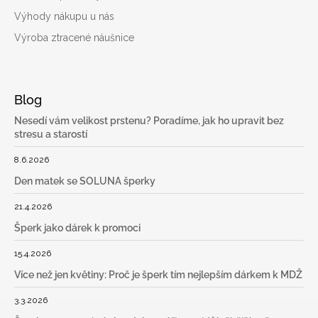
Výhody nákupu u nás
Výroba ztracené náušnice
Blog
Nesedí vám velikost prstenu? Poradíme, jak ho upravit bez
stresu a starostí
8.6.2026
Den matek se SOLUNA šperky
21.4.2026
Šperk jako dárek k promoci
15.4.2026
Více než jen květiny: Proč je šperk tím nejlepším dárkem k MDŽ
3.3.2026