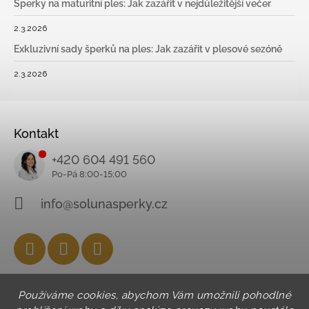
Šperky na maturitní ples: Jak zazářit v nejdůležitější večer
2.3.2026
Exkluzivní sady šperků na ples: Jak zazářit v plesové sezóně
2.3.2026
Kontakt
+420 604 491 560
info@solunasperky.cz
Facebook
Instagram
YouTube
Používáme cookies, abychom Vám umožnili pohodlné