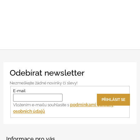
Z
Odebírat newsletter
á
p
Nezmeškejte žádné novinky či slevy!
a
E-mail
t
PŘIHLÁSIT SE
í
podmínkami ochrany
Vložením e-mailu souhlasíte s
osobních údajů
Informace pro vás