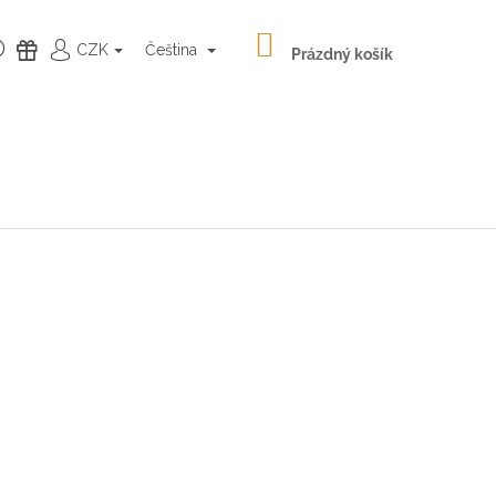
NÁKUPNÍ
HLEDAT
DÁRKY
CZK
Čeština
KOŠÍK
Prázdný košík
PŘIHLÁŠENÍ
Následující
LATÉ NÁUŠNICE