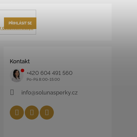
PŘIHLÁSIT SE
 osobních údajů
Kontakt
+420 604 491 560
info@solunasperky.cz
Facebook
Instagram
YouTube