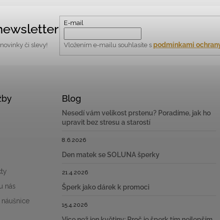
E-mail
newsletter
podmínkami ochrany
ovinky či slevy!
Vložením e-mailu souhlasíte s
žby
Blog
Nesedí vám velikost prstenu? Poradíme, jak ho
upravit bez stresu a starostí
8.6.2026
Den matek se SOLUNA šperky
ty
21.4.2026
u nás
Šperk jako dárek k promoci
 náušnice
15.4.2026
Více než jen květiny: Proč je šperk tím nejlepším