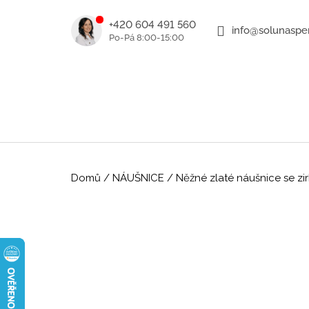
K
Přejít
na
o
+420 604 491 560
info@solunasper
ZPĚT
ZPĚT
obsah
DO
DO
š
OBCHODU
OBCHODU
í
k
Domů
/
NÁUŠNICE
/
Něžné zlaté náušnice se zi
ROMANTICKÉ ZLATÉ NÁUŠNICE