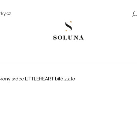
ky.cz
Co potřebujete najít?
HLEDAT
rkony srdce LITTLEHEART bílé zlato
Doporučujeme
ZLATÉ NÁUŠNICE SE ZIRKONY SWEET
ROMANTICKÉ Z