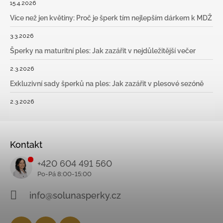
15.4.2026
Více než jen květiny: Proč je šperk tím nejlepším dárkem k MDŽ
3.3.2026
Šperky na maturitní ples: Jak zazářit v nejdůležitější večer
2.3.2026
Exkluzivní sady šperků na ples: Jak zazářit v plesové sezóně
2.3.2026
Kontakt
+420 604 491 560
info@solunasperky.cz