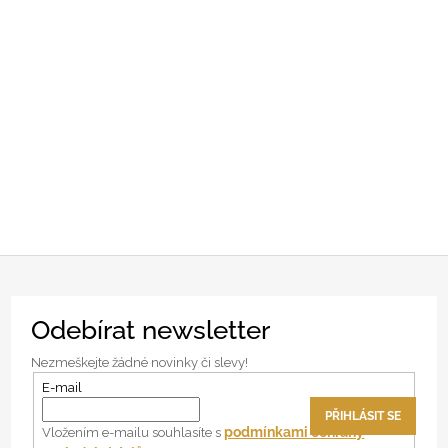
Z
Odebírat newsletter
á
p
Nezmeškejte žádné novinky či slevy!
a
E-mail
t
PŘIHLÁSIT SE
í
podmínkami ochrany
Vložením e-mailu souhlasíte s