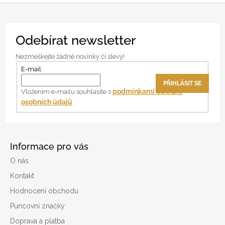
Z
Odebírat newsletter
á
p
Nezmeškejte žádné novinky či slevy!
a
E-mail
t
PŘIHLÁSIT SE
í
podmínkami ochrany
Vložením e-mailu souhlasíte s
osobních údajů
Informace pro vás
O nás
Kontakt
Hodnocení obchodu
Puncovní značky
Doprava a platba