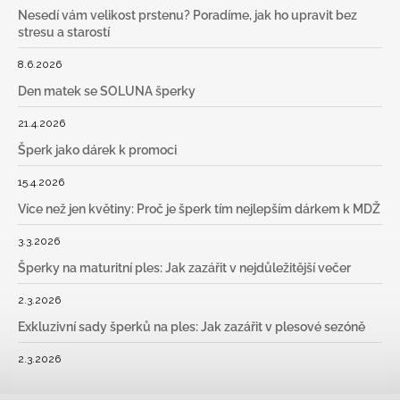
Nesedí vám velikost prstenu? Poradíme, jak ho upravit bez
stresu a starostí
8.6.2026
Den matek se SOLUNA šperky
21.4.2026
Šperk jako dárek k promoci
15.4.2026
Více než jen květiny: Proč je šperk tím nejlepším dárkem k MDŽ
3.3.2026
Šperky na maturitní ples: Jak zazářit v nejdůležitější večer
2.3.2026
Exkluzivní sady šperků na ples: Jak zazářit v plesové sezóně
2.3.2026