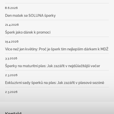
8.6.2026
Den matek se SOLUNA šperky
21.4.2026
Šperk jako dárek k promoci
15.4.2026
Více než jen květiny: Proč je šperk tím nejlepším dárkem k MDŽ
3.3.2026
Šperky na maturitní ples: Jak zazářit v nejdůležitější večer
2.3.2026
Exkluzivní sady šperků na ples: Jak zazářit v plesové sezóně
2.3.2026
Kontakt