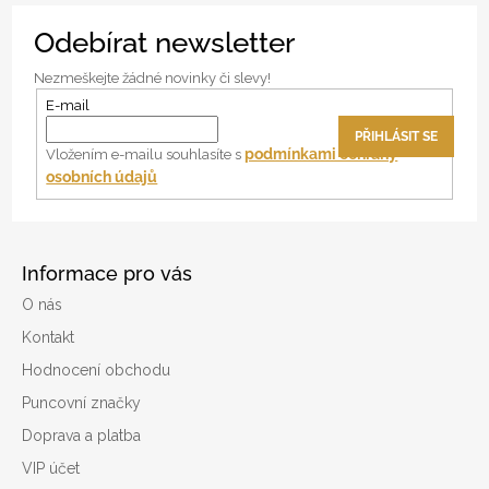
Z
Odebírat newsletter
á
p
Nezmeškejte žádné novinky či slevy!
a
E-mail
t
PŘIHLÁSIT SE
í
podmínkami ochrany
Vložením e-mailu souhlasíte s
osobních údajů
Informace pro vás
O nás
Kontakt
Hodnocení obchodu
Puncovní značky
Doprava a platba
VIP účet