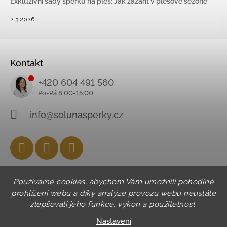
Exkluzivní sady šperků na ples: Jak zazářit v plesové sezóně
2.3.2026
Kontakt
+420 604 491 560
info@solunasperky.cz
Facebook
Instagram
YouTube
Používáme cookies, abychom Vám umožnili pohodlné
prohlížení webu a díky analýze provozu webu neustále
zlepšovali jeho funkce, výkon a použitelnost.
Nastavení