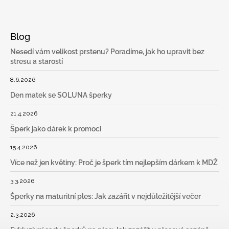
Blog
Nesedí vám velikost prstenu? Poradíme, jak ho upravit bez
stresu a starostí
8.6.2026
Den matek se SOLUNA šperky
21.4.2026
Šperk jako dárek k promoci
15.4.2026
Více než jen květiny: Proč je šperk tím nejlepším dárkem k MDŽ
3.3.2026
Šperky na maturitní ples: Jak zazářit v nejdůležitější večer
2.3.2026