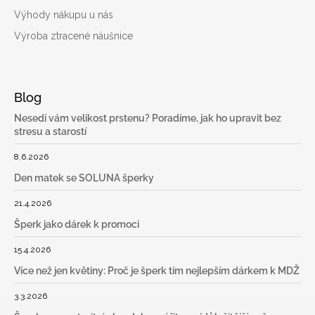
Výhody nákupu u nás
Výroba ztracené náušnice
Blog
Nesedí vám velikost prstenu? Poradíme, jak ho upravit bez
stresu a starostí
8.6.2026
Den matek se SOLUNA šperky
21.4.2026
Šperk jako dárek k promoci
15.4.2026
Více než jen květiny: Proč je šperk tím nejlepším dárkem k MDŽ
3.3.2026