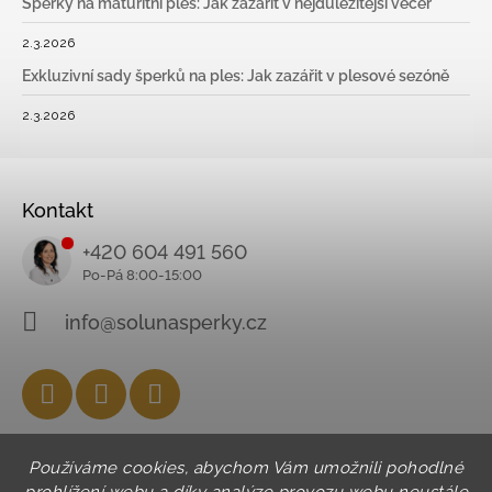
Šperky na maturitní ples: Jak zazářit v nejdůležitější večer
2.3.2026
Exkluzivní sady šperků na ples: Jak zazářit v plesové sezóně
2.3.2026
Kontakt
+420 604 491 560
info@solunasperky.cz
Facebook
Instagram
YouTube
Používáme cookies, abychom Vám umožnili pohodlné