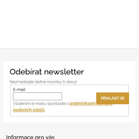
Z
Odebírat newsletter
á
p
Nezmeškejte žádné novinky či slevy!
a
E-mail
t
PŘIHLÁSIT SE
í
podmínkami ochrany
Vložením e-mailu souhlasíte s
osobních údajů
Informace pro vás