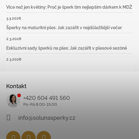
Více než jen květiny: Proč je šperk tím nejlepším dárkem k MDŽ
3.3.2026
Šperky na maturitní ples: Jak zazářit v nejdůležitější večer
2.3.2026
Exkluzivní sady šperků na ples: Jak zazářit v plesové sezóně
2.3.2026
Kontakt
+420 604 491 560
info@solunasperky.cz