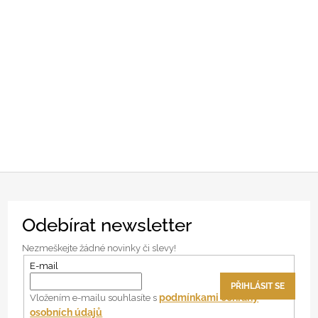
Z
Odebírat newsletter
á
p
Nezmeškejte žádné novinky či slevy!
a
E-mail
t
PŘIHLÁSIT SE
í
podmínkami ochrany
Vložením e-mailu souhlasíte s
osobních údajů