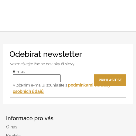
Z
Odebírat newsletter
á
p
Nezmeškejte žádné novinky či slevy!
a
E-mail
t
PŘIHLÁSIT SE
í
podmínkami ochrany
Vložením e-mailu souhlasíte s
osobních údajů
Informace pro vás
O nás