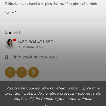
Exkluzivní sady šperků na ples: Jak zazářit v plesové sezóně
2.3.2026
Kontakt
+420 604 491 560
info@solunasperky.cz
Facebook
Instagram
YouTube
Používáme cookies, abychom Vám umožnili pohodlné
prohlížení webu a díky analýze provozu webu neustále
zlepšovali jeho funkce, výkon a použitelnost.