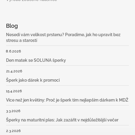
Blog
Nesedí vám velikost prstenu? Poradíme, jak ho upravit bez
stresu a starostí
8.6.2026
Den matek se SOLUNA šperky
21.4.2026
Šperk jako dárek k promoci
15.4.2026
Více než jen květiny: Proč je šperk tím nejlepším dárkem k MDŽ
3.3.2026
Šperky na maturitní ples: Jak zazářit v nejdůležitější večer
2.3.2026