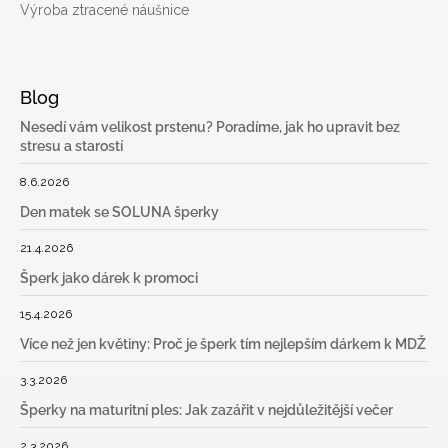
Výroba ztracené náušnice
Blog
Nesedí vám velikost prstenu? Poradíme, jak ho upravit bez
stresu a starostí
8.6.2026
Den matek se SOLUNA šperky
21.4.2026
Šperk jako dárek k promoci
15.4.2026
Více než jen květiny: Proč je šperk tím nejlepším dárkem k MDŽ
3.3.2026
Šperky na maturitní ples: Jak zazářit v nejdůležitější večer
2.3.2026