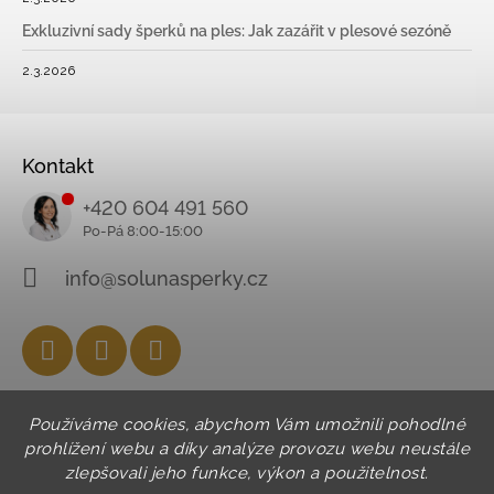
Exkluzivní sady šperků na ples: Jak zazářit v plesové sezóně
2.3.2026
Kontakt
+420 604 491 560
info@solunasperky.cz
Facebook
Instagram
YouTube
Používáme cookies, abychom Vám umožnili pohodlné
prohlížení webu a díky analýze provozu webu neustále
zlepšovali jeho funkce, výkon a použitelnost.