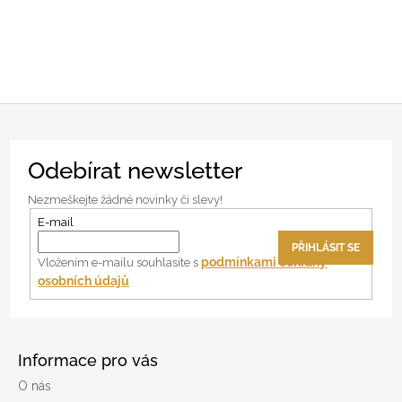
Z
Odebírat newsletter
á
p
Nezmeškejte žádné novinky či slevy!
a
E-mail
t
PŘIHLÁSIT SE
í
podmínkami ochrany
Vložením e-mailu souhlasíte s
osobních údajů
Informace pro vás
O nás