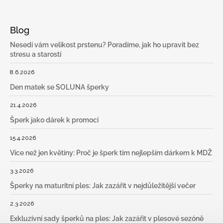
Blog
Nesedí vám velikost prstenu? Poradíme, jak ho upravit bez
stresu a starostí
8.6.2026
Den matek se SOLUNA šperky
21.4.2026
Šperk jako dárek k promoci
15.4.2026
Více než jen květiny: Proč je šperk tím nejlepším dárkem k MDŽ
3.3.2026
Šperky na maturitní ples: Jak zazářit v nejdůležitější večer
2.3.2026
Exkluzivní sady šperků na ples: Jak zazářit v plesové sezóně