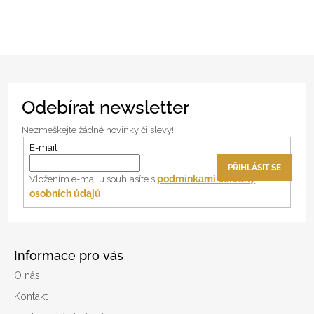
Z
Odebírat newsletter
á
p
Nezmeškejte žádné novinky či slevy!
a
E-mail
t
PŘIHLÁSIT SE
í
podmínkami ochrany
Vložením e-mailu souhlasíte s
osobních údajů
Informace pro vás
O nás
Kontakt