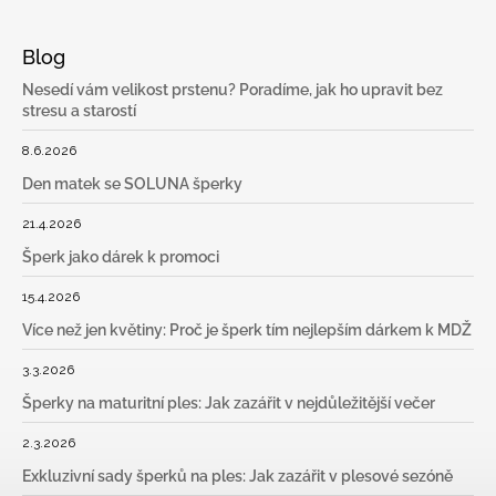
Blog
Nesedí vám velikost prstenu? Poradíme, jak ho upravit bez
stresu a starostí
8.6.2026
Den matek se SOLUNA šperky
21.4.2026
Šperk jako dárek k promoci
15.4.2026
Více než jen květiny: Proč je šperk tím nejlepším dárkem k MDŽ
3.3.2026
Šperky na maturitní ples: Jak zazářit v nejdůležitější večer
2.3.2026
Exkluzivní sady šperků na ples: Jak zazářit v plesové sezóně