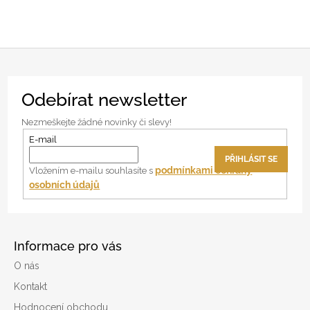
Z
Odebírat newsletter
á
p
Nezmeškejte žádné novinky či slevy!
a
E-mail
t
PŘIHLÁSIT SE
í
podmínkami ochrany
Vložením e-mailu souhlasíte s
osobních údajů
Informace pro vás
O nás
Kontakt
Hodnocení obchodu