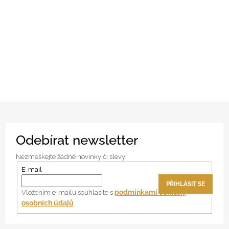
Z
Odebírat newsletter
á
p
Nezmeškejte žádné novinky či slevy!
a
E-mail
t
PŘIHLÁSIT SE
í
podmínkami ochrany
Vložením e-mailu souhlasíte s
osobních údajů