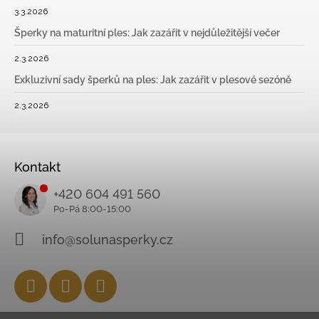
3.3.2026
Šperky na maturitní ples: Jak zazářit v nejdůležitější večer
2.3.2026
Exkluzivní sady šperků na ples: Jak zazářit v plesové sezóně
2.3.2026
Kontakt
+420 604 491 560
info@solunasperky.cz
Facebook
Instagram
YouTube