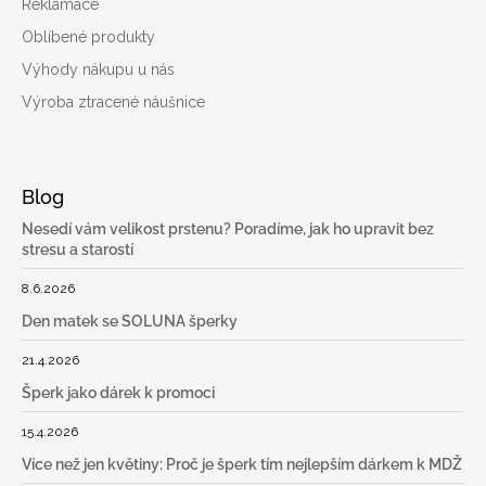
Reklamace
Oblíbené produkty
Výhody nákupu u nás
Výroba ztracené náušnice
Blog
Nesedí vám velikost prstenu? Poradíme, jak ho upravit bez
stresu a starostí
8.6.2026
Den matek se SOLUNA šperky
21.4.2026
Šperk jako dárek k promoci
15.4.2026
Více než jen květiny: Proč je šperk tím nejlepším dárkem k MDŽ