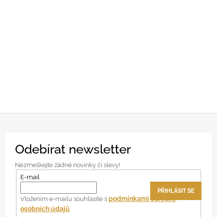
Z
Odebírat newsletter
á
p
Nezmeškejte žádné novinky či slevy!
a
E-mail
t
PŘIHLÁSIT SE
í
podmínkami ochrany
Vložením e-mailu souhlasíte s
osobních údajů