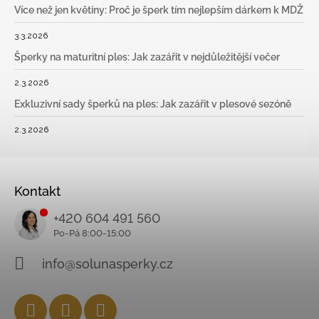
Více než jen květiny: Proč je šperk tím nejlepším dárkem k MDŽ
3.3.2026
Šperky na maturitní ples: Jak zazářit v nejdůležitější večer
2.3.2026
Exkluzivní sady šperků na ples: Jak zazářit v plesové sezóně
2.3.2026
Kontakt
+420 604 491 560
info@solunasperky.cz