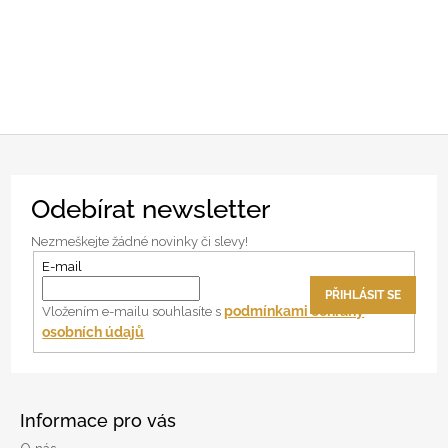
Z
Odebírat newsletter
á
p
Nezmeškejte žádné novinky či slevy!
a
E-mail
t
PŘIHLÁSIT SE
í
podmínkami ochrany
Vložením e-mailu souhlasíte s
osobních údajů
Informace pro vás