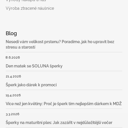
Výroba ztracené náušnice
Blog
Nesedí vám velikost prstenu? Poradíme, jak ho upravit bez
stresu a starostí
8.6.2026
Den matek se SOLUNA šperky
21.4.2026
Šperk jako dárek k promoci
15.4.2026
Více než jen květiny: Proč je šperk tím nejlepším dárkem k MDŽ
3.3.2026
Šperky na maturitní ples: Jak zazářit v nejdůležitější večer