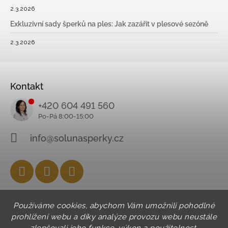
2.3.2026
Exkluzivní sady šperků na ples: Jak zazářit v plesové sezóně
2.3.2026
Kontakt
+420 604 491 560
info@solunasperky.cz
Facebook
Instagram
YouTube
Používáme cookies, abychom Vám umožnili pohodlné
prohlížení webu a díky analýze provozu webu neustále